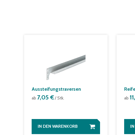
Aussteifungstraversen
Reif
7,05 €
1
ab
/ Stk.
ab
IN DEN WARENKORB
I