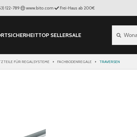
53) 122-789
www.bito.com
Frei-Haus ab 200€
ORT
SICHERHEIT
TOP SELLER
SALE
Wona
TZTEILE FÜR REGALSYSTEME
FACHBODENREGALE
TRAVERSEN