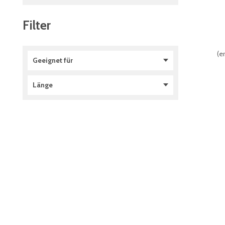
Filter
(
er
Geeignet für
Fachbodenregale
(
3
)
Länge
Fachbodenregale Stecksystem
(
3
)
1000 mm
(
3
)
1300 mm
(
3
)
1500 mm
(
1
)
750 mm
(
1
)