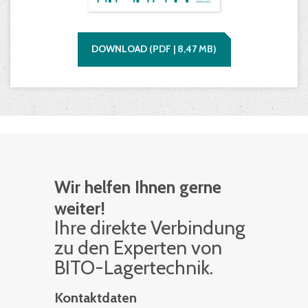
DOWNLOAD
(
PDF |
8,47
MB)
Wir helfen Ihnen gerne
weiter!
Ihre di­rek­te Ver­bin­dung
zu den Ex­per­ten von
BITO-La­ger­tech­nik.
Kontaktdaten