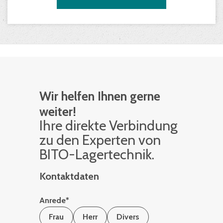
Wir helfen Ihnen gerne
weiter!
Ihre di­rek­te Ver­bin­dung
zu den Ex­per­ten von
BITO-La­ger­tech­nik.
Kontaktdaten
Anrede
*
Frau
Herr
Divers