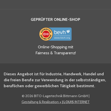
GEPRÜFTER ONLINE-SHOP
Ja, ich habe die
Online-Shopping mit
Datenschutzhinweise gelesen
Fairness & Transparenz!
und akzeptiere diese.
*
Ja, ich möchte mich für den
Dieses Angebot ist für Industrie, Handwerk, Handel und
BITO Newsletter Fachwissen
die freien Berufe zur Verwendung in der selbstständigen,
Intralogistiker anmelden.
beruflichen oder gewerblichen Tätigkeit bestimmt.
©
2026 BITO-Lagertechnik Bittmann GmbH
|
Ja, ich möchte mich für den
Gestaltung & Realisation
+ | LOUIS
INTERNET
BITO Shop-Newsletter
anmelden und keine Aktionen