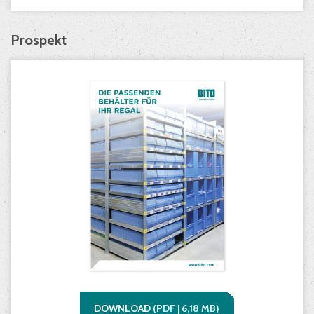
Prospekt
DOWNLOAD
(
PDF |
6,18
MB)