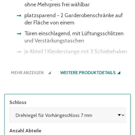
ohne Mehrpreis frei wählbar
platzsparend - 2 Garderobenschränke auf
der Fläche von einem
Türen einschlagend, mit Lüftungsschlitzen
und Verstärkungstaschen
je Abteil 1 Kleiderstange mit 3 Schiebehaken
optimale Belüftung durch Lochbilder in den
Türen
MEHR ANZEIGEN
WEITERE PRODUKTDETAILS
glatte Wände für angenehme Reinigung
abschließbar mittels Zylinderschloss mit 2
Schlüsseln oder Drehriegel für
Schloss
Vorhängeschloss - für hohen Schutz von
Wertgegenständen
Schranktiefe 500 mm, Gesamttiefe 800
Anzahl Abteile
mm, Sitzhöhe 430 mm, alle Füße mit