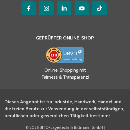
GEPRÜFTER ONLINE-SHOP
Ja, ich habe die
Online-Shopping mit
Datenschutzhinweise gelesen
Fairness & Transparenz!
und akzeptiere diese.
*
Ja, ich möchte mich für den
Dieses Angebot ist für Industrie, Handwerk, Handel und
BITO Newsletter Fachwissen
die freien Berufe zur Verwendung in der selbstständigen,
Intralogistiker anmelden.
beruflichen oder gewerblichen Tätigkeit bestimmt.
©
2026 BITO-Lagertechnik Bittmann GmbH
|
Ja, ich möchte mich für den