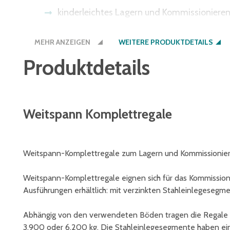
kinderleichtes Lagern und Kommissionieren
unschlagbares Preis-/Leistungsverhältnis
MEHR ANZEIGEN
WEITERE PRODUKTDETAILS
robuste Ausführung für schwerere Lasten
Produktdetails
alle Gewichtsangaben gelten bei gleichmäßi
Weitspann Komplettregale
Weitspann-Komplettregale zum Lagern und Kommissionier
Weitspann-Komplettregale eignen sich für das Kommissioni
Ausführungen erhältlich: mit verzinkten Stahleinlegeseg
Abhängig von den verwendeten Böden tragen die Regale F
3.900 oder 6.200 kg. Die Stahleinlegesegmente haben ein