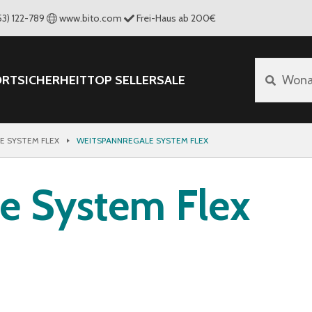
53) 122-789
www.bito.com
Frei-Haus ab 200€
ORT
SICHERHEIT
TOP SELLER
SALE
Wona
E SYSTEM FLEX
WEITSPANNREGALE SYSTEM FLEX
e System Flex