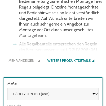
Bedienanleitung zur einfachen Montage Ihres
Regals beigelegt. Einzelne Montageschritte
und Bedienhinweise sind leicht verständlich
dargestellt. Auf Wunsch unterbreiten wir
Ihnen auch sehr gerne ein Angebot zur
Montage vor Ort durch unser geschultes
Montageteam.
Alle Regalbauteile entsprechen den Regeln
der Berufsgenossenschaft
DGUV 208-061
.
Bitte beachten:
Weitspannregale sind nicht
MEHR ANZEIGEN
WEITERE PRODUKTDETAILS
für die Bedienung mit Staplern geeignet.
unterschiedliche Regalhöhen und -tiefen
sowie Belastungen – individuell für jeden
Anwendungsfall
Maße
Stützen werden mit Horizontal- und
Diagonalstreben zu Stützrahmen
verschraubt