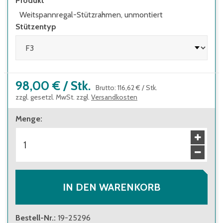
Produkt
Fußplatten werden mit den Stützen
Weitspannregal-Stützrahmen, unmontiert
verschraubt, sehr stabil
Stützentyp
Fußplatten sind für die optionale
Verdübelung am Boden gelocht
alle Bauteile glanzverzinkt
98,00 €
/
Stk.
Brutto
:
116,62 €
/
Stk.
zzgl. gesetzl. MwSt. zzgl.
Versandkosten
Menge
:
IN DEN WARENKORB
Bestell-Nr.
:
19-25296