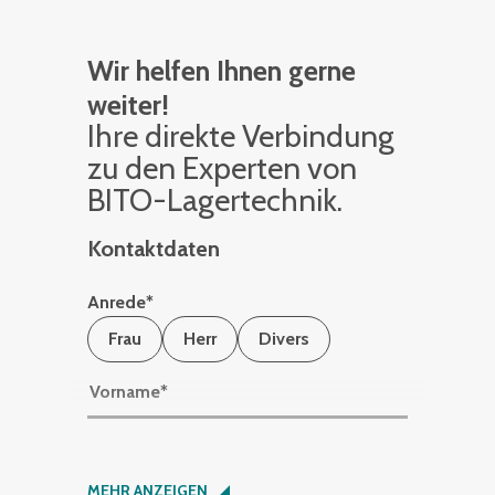
Wir helfen Ihnen gerne
weiter!
Ihre di­rek­te Ver­bin­dung
zu den Ex­per­ten von
BITO-La­ger­tech­nik.
Kontaktdaten
Anrede
*
Frau
Herr
Divers
Vorname
*
Nachname
*
MEHR ANZEIGEN