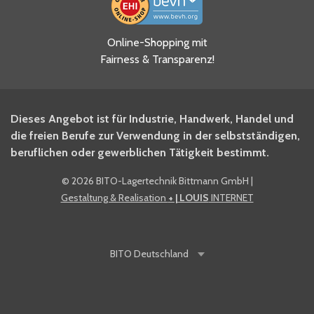
Ja, ich habe die
Online-Shopping mit
Datenschutzhinweise gelesen
Fairness & Transparenz!
und akzeptiere diese.
*
Ja, ich möchte mich für den
Dieses Angebot ist für Industrie, Handwerk, Handel und
BITO Newsletter Fachwissen
die freien Berufe zur Verwendung in der selbstständigen,
Intralogistiker anmelden.
beruflichen oder gewerblichen Tätigkeit bestimmt.
©
2026 BITO-Lagertechnik Bittmann GmbH
|
Ja, ich möchte mich für den
Gestaltung & Realisation
+ | LOUIS
INTERNET
BITO Shop-Newsletter
anmelden und keine Aktionen
und Rabatte mehr verpassen.
BITO
Deutschland
Anti-Robot Verification
Click to start verification
Friendly
Captcha ⇗