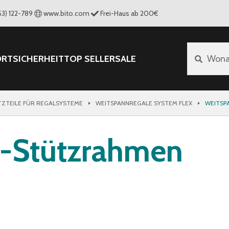
53) 122-789
www.bito.com
Frei-Haus ab 200€
ORT
SICHERHEIT
TOP SELLER
SALE
Wona
TZTEILE FÜR REGALSYSTEME
WEITSPANNREGALE SYSTEM FLEX
WEITSP
l-Stützrahmen