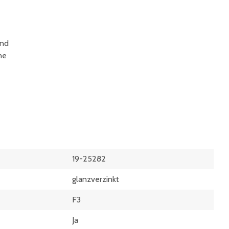
und
ne
19-25282
glanzverzinkt
F3
Ja