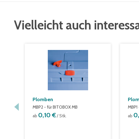
Vielleicht auch interess
Plomben
Plo
MBP2 - für BITOBOX MB
MBP1 
0,10 €
0
ab
/ Stk.
ab