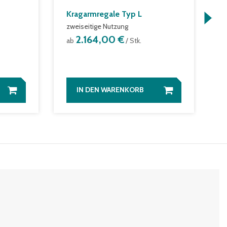
Kragarmregale Typ L
F
F
zweiseitige Nutzung
g
2.164,00 €
ab
/ Stk.
a
IN DEN WARENKORB