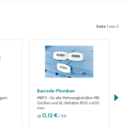
Seite
1 von 3
Barcode-Plomben
M
S
igem
MBP3 - für alle Mehrwegbehälter MB-
P
Größen und XL-Behälter 800 x 600
mm
m
K
0,12 €
ab
/ Stk.
a