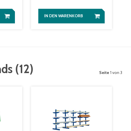
IN DEN WARENKORB
nds
(
12
)
Seite
1 von 3