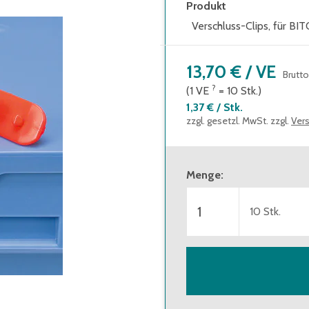
Produkt
Verschluss-Clips, für B
13,70 €
/
VE
Brutto
?
(1
VE
=
10
Stk.
)
1,37 €
/
Stk.
zzgl. gesetzl. MwSt. zzgl.
Ver
Menge
:
10
Stk.