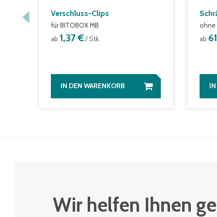
Verschluss-Clips
Schr
für BITOBOX MB
ohne 
1,37 €
6
ab
/ Stk.
ab
IN DEN WARENKORB
I
Wir helfen Ihnen ge