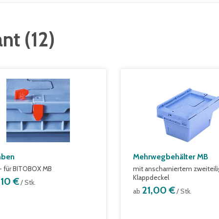
ant
(
12
)
mben
Mehrwegbehälter MB
- für BITOBOX MB
mit anscharniertem zweiteil
Klappdeckel
,10 €
/ Stk.
21,00 €
ab
/ Stk.