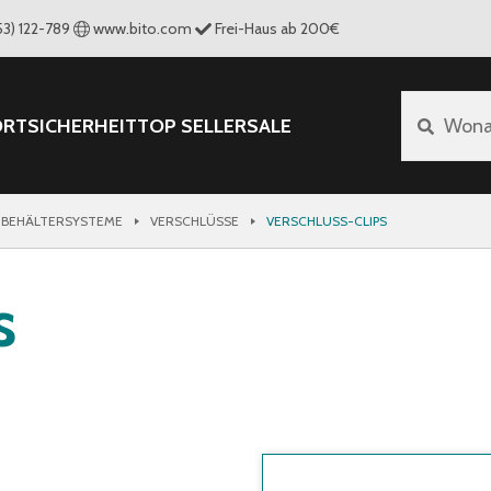
53) 122-789
www.bito.com
Frei-Haus ab 200€
ORT
SICHERHEIT
TOP SELLER
SALE
Wona
 BEHÄLTERSYSTEME
VERSCHLÜSSE
VERSCHLUSS-CLIPS
s