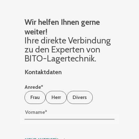
Wir helfen Ihnen gerne
weiter!
Ihre di­rek­te Ver­bin­dung
zu den Ex­per­ten von
BITO-La­ger­tech­nik.
Kontaktdaten
Anrede
*
Frau
Herr
Divers
Vorname
*
Nachname
*