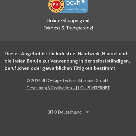
Ja, ich habe die
Online-Shopping mit
Datenschutzhinweise gelesen
Fairness & Transparenz!
und akzeptiere diese.
*
Ja, ich möchte mich für den
Dieses Angebot ist für Industrie, Handwerk, Handel und
BITO Newsletter Fachwissen
die freien Berufe zur Verwendung in der selbstständigen,
Intralogistiker anmelden.
beruflichen oder gewerblichen Tätigkeit bestimmt.
©
2026 BITO-Lagertechnik Bittmann GmbH
|
Ja, ich möchte mich für den
Gestaltung & Realisation
+ | LOUIS
INTERNET
BITO Shop-Newsletter
anmelden und keine Aktionen
und Rabatte mehr verpassen.
BITO
Deutschland
Anti-Robot Verification
Click to start verification