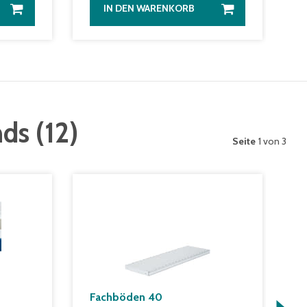
IN DEN WARENKORB
nds
(
12
)
Seite
1 von 3
Fachböden 40
T