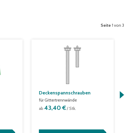
Seite
1 von 3
Deckenspannschrauben
R
für Gittertrennwände
a
43,40 €
ab
/ Stk.