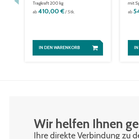
Tragkraft 200 kg
mit S
410,00 €
5
ab
/ Stk.
ab
IN DEN WARENKORB
I
Wir helfen Ihnen ge
Ihre di­rek­te Ver­bin­dung zu 