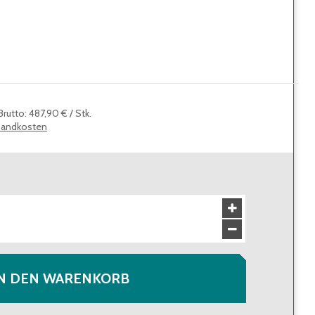
Brutto
:
487,90 €
/
Stk.
sandkosten
N DEN WARENKORB