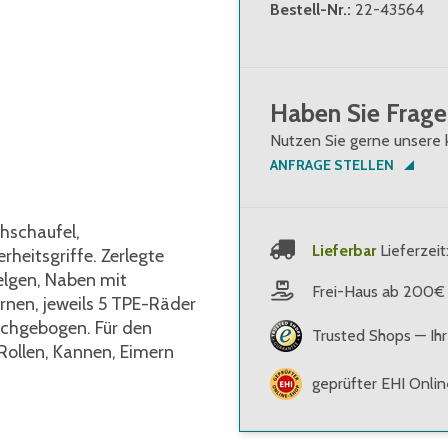
Bestell-Nr.
:
22-43564
Haben Sie Frage
Nutzen Sie gerne unsere 
ANFRAGE STELLEN
hschaufel,
Lieferbar
Lieferzeit
rheitsgriffe. Zerlegte
Felgen, Naben mit
Frei-Haus ab 200€
nen, jeweils 5 TPE-Räder
rchgebogen. Für den
Trusted Shops — Ihr
Rollen, Kannen, Eimern
geprüfter EHI Onli