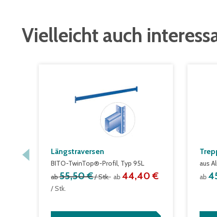
Vielleicht auch interess
Längstraversen
Trep
BITO-TwinTop®-Profil, Typ 95L
aus A
55,50 €
44,40 €
4
ab
/ Stk.
ab
ab
/ Stk.