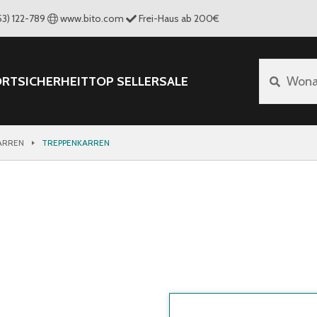
53) 122-789
www.bito.com
Frei-Haus ab 200€
ORT
SICHERHEIT
TOP SELLER
SALE
Wona
ARREN
TREPPENKARREN