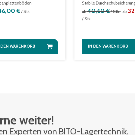
panplattenböden
Stabile Durchschubsicherun
46,00 €
40,60 €
32
/ Stk.
ab
/ Stk.
ab
/ Stk.
N DEN WARENKORB
IN DEN WARENKORB
rne weiter!
den Ex­per­ten von BITO-La­ger­tech­nik.