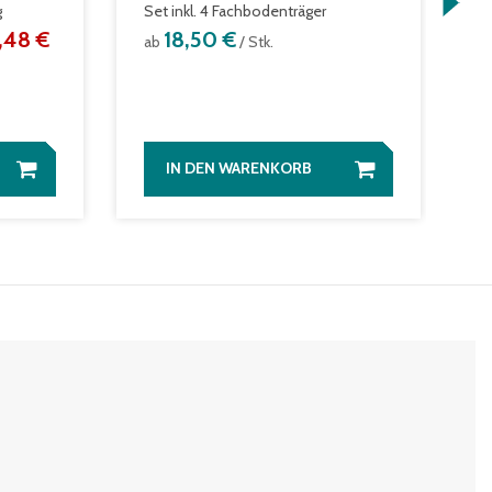
g
Set inkl. 4 Fachbodenträger
2
,48 €
18,50 €
ab
/ Stk.
a
IN DEN WARENKORB