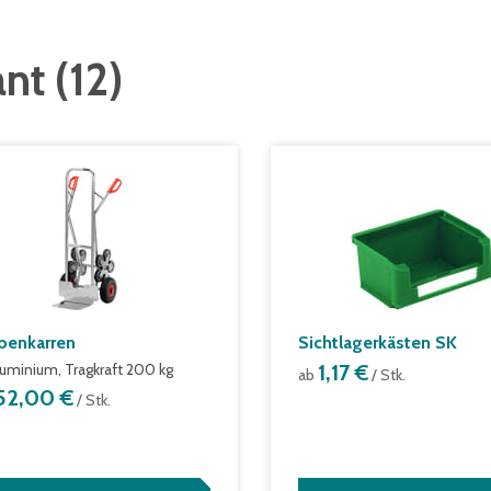
ant
(
12
)
penkarren
Sichtlagerkästen SK
luminium, Tragkraft 200 kg
1,17 €
ab
/ Stk.
52,00 €
/ Stk.