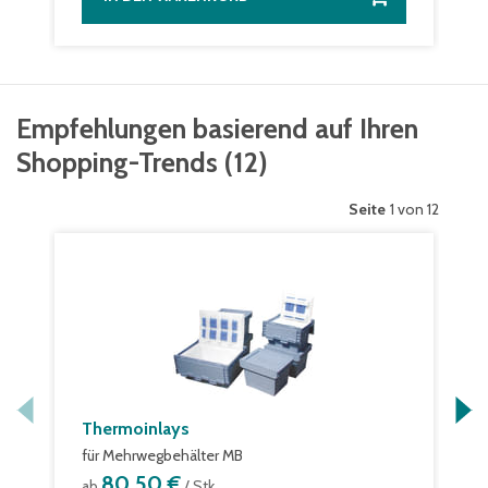
Empfehlungen basierend auf Ihren
Shopping-Trends
(
12
)
Seite
1 von 12
Thermoinlays
für Mehrwegbehälter MB
80,50 €
ab
/ Stk.