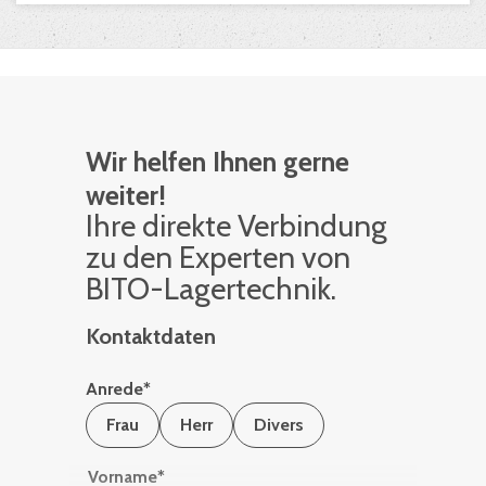
Wir helfen Ihnen gerne
weiter!
Ihre di­rek­te Ver­bin­dung
zu den Ex­per­ten von
BITO-La­ger­tech­nik.
Kontaktdaten
Anrede
*
Frau
Herr
Divers
Vorname
*