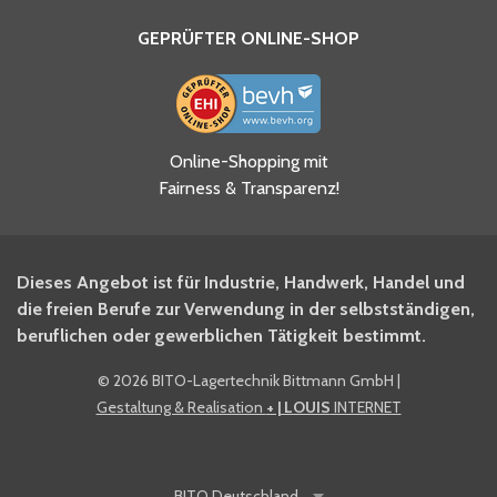
GEPRÜFTER ONLINE-SHOP
Ja, ich habe die
Online-Shopping mit
Datenschutzhinweise gelesen
Fairness & Transparenz!
und akzeptiere diese.
*
Ja, ich möchte mich für den
Dieses Angebot ist für Industrie, Handwerk, Handel und
BITO Newsletter Fachwissen
die freien Berufe zur Verwendung in der selbstständigen,
Intralogistiker anmelden.
beruflichen oder gewerblichen Tätigkeit bestimmt.
©
2026 BITO-Lagertechnik Bittmann GmbH
|
Ja, ich möchte mich für den
Gestaltung & Realisation
+ | LOUIS
INTERNET
BITO Shop-Newsletter
anmelden und keine Aktionen
und Rabatte mehr verpassen.
BITO
Deutschland