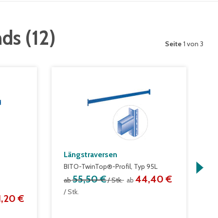
nds
(
12
)
Seite
1 von 3
Längstraversen
M
BITO-TwinTop®-Profil, Typ 95L
m
K
55,50 €
44,40 €
ab
/ Stk.
ab
a
/ Stk.
1,20 €