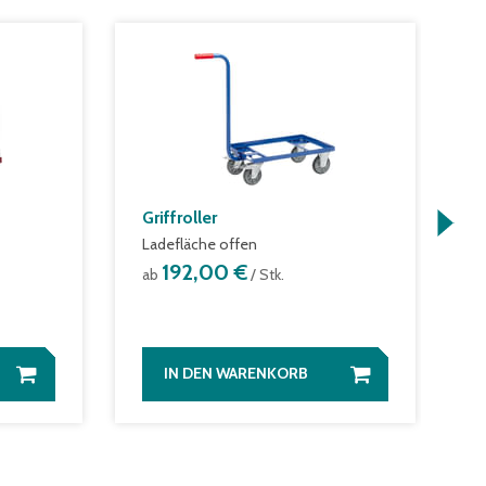
Griffroller
M
Ladefläche offen
m
192,00 €
ab
/ Stk.
a
IN DEN WARENKORB