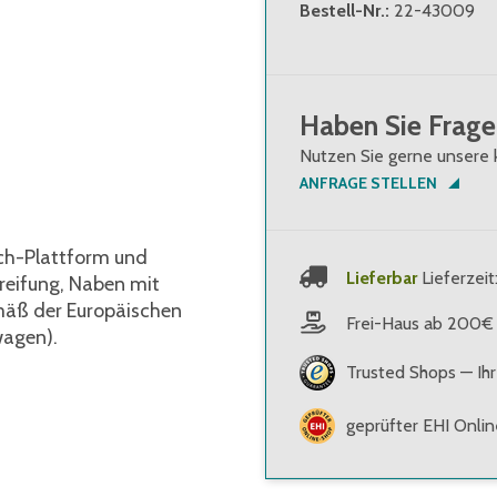
Bestell-Nr.
:
22-43009
Haben Sie Frage
Nutzen Sie gerne unsere 
ANFRAGE STELLEN
ch-Plattform und
Lieferbar
Lieferzeit
ereifung, Naben mit
gemäß der Europäischen
Frei-Haus ab 200€
wagen).
Trusted Shops — Ihr
geprüfter EHI Onli