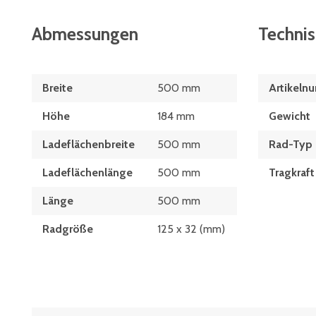
Abmessungen
Techni
Breite
500 mm
Artikeln
Höhe
184 mm
Gewicht
Ladeflächenbreite
500 mm
Rad-Typ
Ladeflächenlänge
500 mm
Tragkraft
Länge
500 mm
Radgröße
125 x 32 (mm)