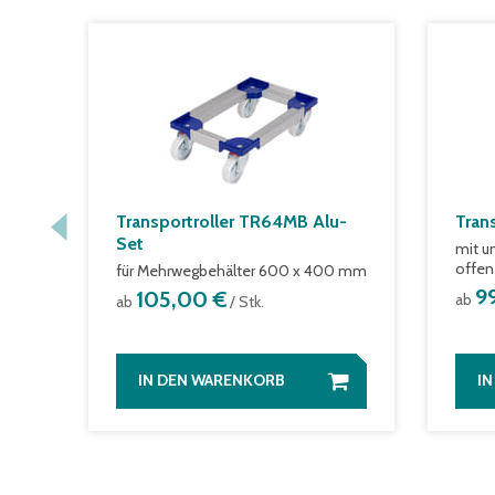
Transportroller TR64MB Alu-
Trans
Set
mit u
offen
für Mehrwegbehälter 600 x 400 mm
9
105,00 €
ab
ab
/ Stk.
IN DEN WARENKORB
I