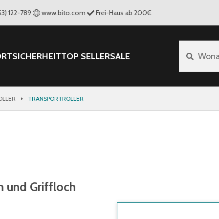
53) 122-789
www.bito.com
Frei-Haus ab 200€
ORT
SICHERHEIT
TOP SELLER
SALE
Wona
OLLER
TRANSPORTROLLER
 und Griffloch