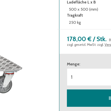
Ladefläche L x B
500 x 500 (mm)
Tragkraft
250 kg
178,00 €
/
Stk.
B
zzgl. gesetzl. MwSt. zzgl.
Ver
Menge
: