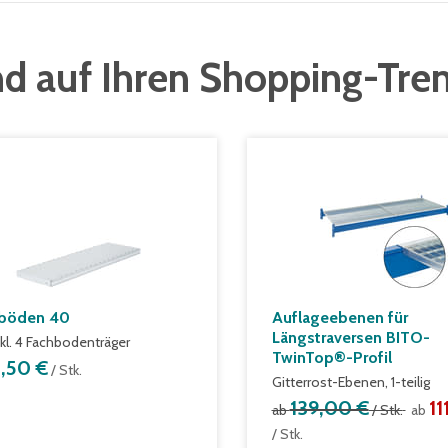
d auf Ihren Shopping-Tre
böden 40
Auflageebenen für
Längstraversen BITO-
nkl. 4 Fachbodenträger
TwinTop®-Profil
8,50 €
/ Stk.
Gitterrost-Ebenen, 1-teilig
139,00 €
11
ab
/ Stk.
ab
/ Stk.