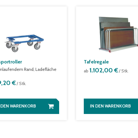
portroller
Tafelregale
mlaufendem Rand, Ladefläche
1.102,00 €
ab
/ Stk.
9,20 €
/ Stk.
N DEN WARENKORB
IN DEN WARENKORB