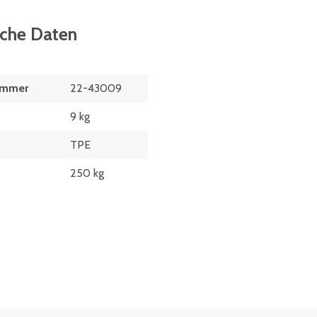
sche Daten
ummer
22-43009
9 kg
TPE
250 kg