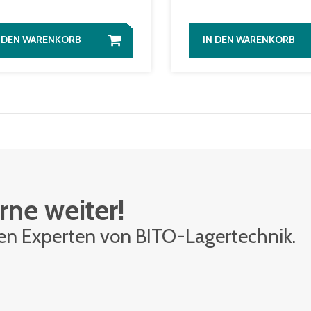
N DEN WARENKORB
IN DEN WARENKORB
rne weiter!
den Ex­per­ten von BITO-La­ger­tech­nik.