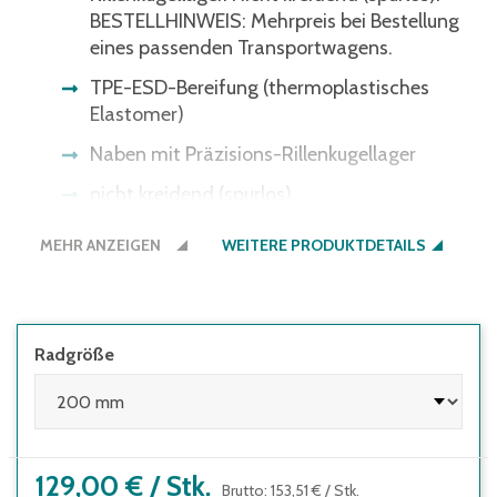
BESTELLHINWEIS: Mehrpreis bei Bestellung
eines passenden Transportwagens.
TPE-ESD-Bereifung (thermoplastisches
Elastomer)
Naben mit Präzisions-Rillenkugellager
nicht kreidend (spurlos)
MEHR ANZEIGEN
WEITERE PRODUKTDETAILS
Radgröße
129,00 €
/
Stk.
Brutto
:
153,51 €
/
Stk.