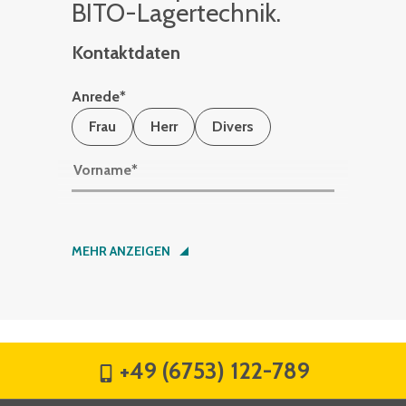
BITO-La­ger­tech­nik.
Kontaktdaten
Anrede
*
Frau
Herr
Divers
Vorname
*
Nachname
*
MEHR ANZEIGEN
Firma
*
+49 (6753) 122-789
Straße
*