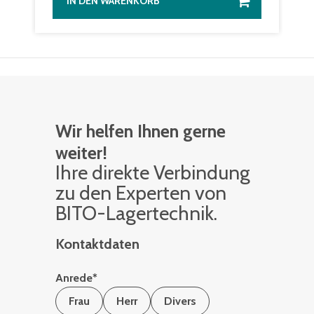
IN DEN WARENKORB
Wir helfen Ihnen gerne
weiter!
Ihre di­rek­te Ver­bin­dung
zu den Ex­per­ten von
BITO-La­ger­tech­nik.
Kontaktdaten
Anrede
*
Frau
Herr
Divers