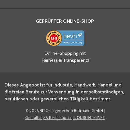
GEPRÜFTER ONLINE-SHOP
Ja, ich habe die
Online-Shopping mit
Datenschutzhinweise gelesen
Fairness & Transparenz!
und akzeptiere diese.
*
Ja, ich möchte mich für den
Dieses Angebot ist für Industrie, Handwerk, Handel und
BITO Newsletter Fachwissen
die freien Berufe zur Verwendung in der selbstständigen,
Intralogistiker anmelden.
beruflichen oder gewerblichen Tätigkeit bestimmt.
©
2026 BITO-Lagertechnik Bittmann GmbH
|
Ja, ich möchte mich für den
Gestaltung & Realisation
+ | LOUIS
INTERNET
BITO Shop-Newsletter
anmelden und keine Aktionen