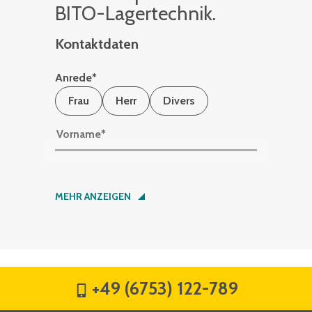
BITO-La­ger­tech­nik.
Kontaktdaten
Anrede
*
Frau
Herr
Divers
Vorname
*
Nachname
*
MEHR ANZEIGEN
Firma
*
+49 (6753) 122-789
Straße
*