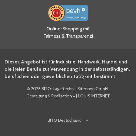
Ja, ich habe die
Online-Shopping mit
Datenschutzhinweise gelesen
Fairness & Transparenz!
und akzeptiere diese.
*
Ja, ich möchte mich für den
Dieses Angebot ist für Industrie, Handwerk, Handel und
BITO Newsletter Fachwissen
die freien Berufe zur Verwendung in der selbstständigen,
Intralogistiker anmelden.
beruflichen oder gewerblichen Tätigkeit bestimmt.
©
2026 BITO-Lagertechnik Bittmann GmbH
|
Ja, ich möchte mich für den
Gestaltung & Realisation
+ | LOUIS
INTERNET
BITO Shop-Newsletter
anmelden und keine Aktionen
und Rabatte mehr verpassen.
BITO
Deutschland
Anti-Robot Verification