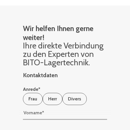
Wir helfen Ihnen gerne
weiter!
Ihre di­rek­te Ver­bin­dung
zu den Ex­per­ten von
BITO-La­ger­tech­nik.
Kontaktdaten
Anrede
*
Frau
Herr
Divers
Vorname
*