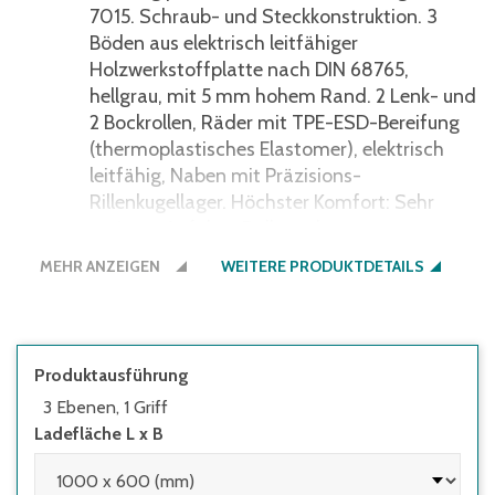
7015. Schraub- und Steckkonstruktion. 3
Böden aus elektrisch leitfähiger
Holzwerkstoffplatte nach DIN 68765,
hellgrau, mit 5 mm hohem Rand. 2 Lenk- und
2 Bockrollen, Räder mit TPE-ESD-Bereifung
(thermoplastisches Elastomer), elektrisch
leitfähig, Naben mit Präzisions-
Rillenkugellager. Höchster Komfort: Sehr
geringer Anfahr-, Roll- und
Schwenkwiderstand. Geräuscharmer Lauf
MEHR ANZEIGEN
WEITERE PRODUKTDETAILS
auf ebenen Böden. Reifen nicht kreidend
(spurlos). Feststeller an den Lenkrollen,
gemäß der Europäischen Norm EN 1757-3
(Sicherheit von Plattformwagen). Tragkraft
Produktausführung
mittlere und obere Ladefläche 50 kg.
3 Ebenen, 1 Griff
Gesamtlänge: 980 mm.
Ladefläche L x B