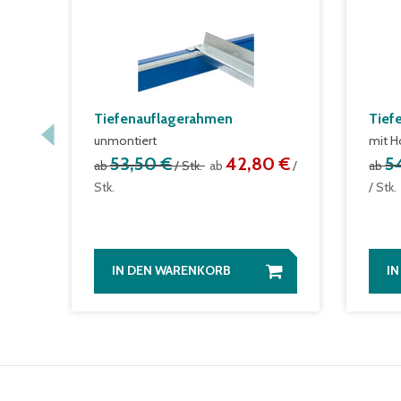
Tiefenauflagerahmen
Tief
unmontiert
mit H
53,50 €
42,80 €
5
ab
/ Stk.
ab
/
ab
Stk.
/ Stk.
IN DEN WARENKORB
I