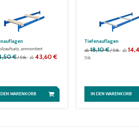
enauflagen
Tiefenauflagen
olzaufsatz, unmontiert
18,10 €
14,
ab
/ Stk.
ab
4,50 €
43,60 €
/ Stk.
ab
Stk.
N DEN WARENKORB
IN DEN WARENKORB