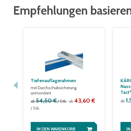
Empfehlungen basieren
Tiefenauflagerahmen
KÄR
Nass
mit Durchschubsicherung,
Tact
unmontiert
1
54,50 €
43,60 €
ab
ab
/ Stk.
ab
/ Stk.
IN DEN WARENKORB
I