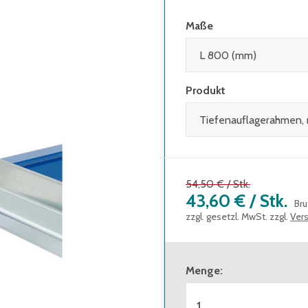
Maße
Produkt
54,50 €
/
Stk.
43,60 €
/
Stk.
Bru
zzgl. gesetzl. MwSt. zzgl.
Ver
Menge
: