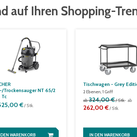
d auf Ihren Shopping-Tre
CHER
Tischwagen - Grey Edit
-/Trockensauger NT 65/2
2 Ebenen, 1 Griff
² Tc
324,00 €
ab
/ Stk.
ab
.525,00 €
/ Stk.
262,00 €
/ Stk.
N DEN WARENKORB
IN DEN WARENKORB