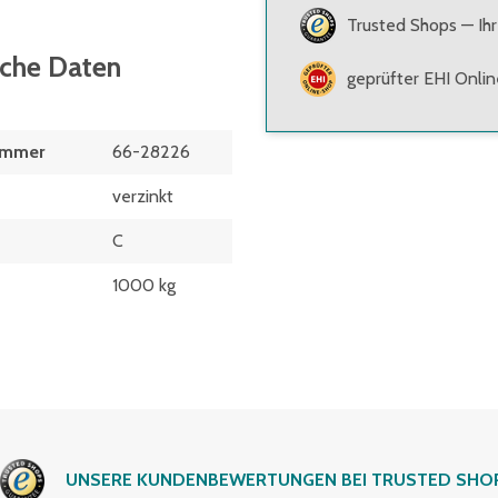
Trusted Shops — Ihr
sche Daten
geprüfter EHI Onli
ummer
66-28226
verzinkt
C
1000 kg
UNSERE KUNDENBEWERTUNGEN BEI TRUSTED SHO