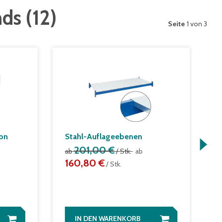
nds
(
12
)
Seite
1 von 3
ion
Stahl-Auflageebenen
S
201,00 €
S
ab
/ Stk.
ab
A
160,80 €
/ Stk.
a
S
IN DEN WARENKORB