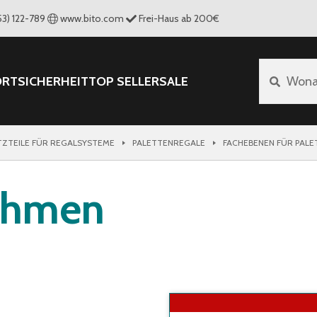
53) 122-789
www.bito.com
Frei-Haus ab 200€
ORT
SICHERHEIT
TOP SELLER
SALE
Wona
TZTEILE FÜR REGALSYSTEME
PALETTENREGALE
FACHEBENEN FÜR PAL
rahmen