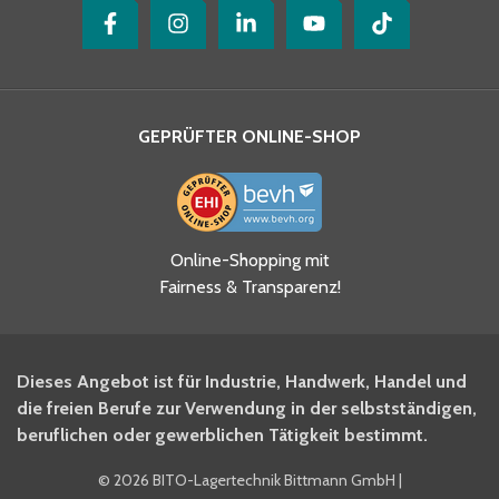
GEPRÜFTER ONLINE-SHOP
Ja, ich habe die
Online-Shopping mit
Datenschutzhinweise gelesen
Fairness & Transparenz!
und akzeptiere diese.
*
Ja, ich möchte mich für den
Dieses Angebot ist für Industrie, Handwerk, Handel und
BITO Newsletter Fachwissen
die freien Berufe zur Verwendung in der selbstständigen,
Intralogistiker anmelden.
beruflichen oder gewerblichen Tätigkeit bestimmt.
©
2026 BITO-Lagertechnik Bittmann GmbH
|
Ja, ich möchte mich für den