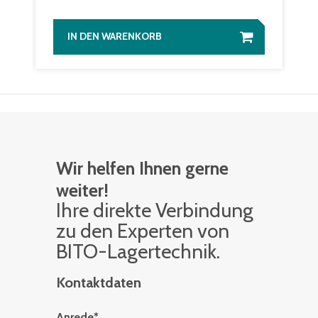
IN DEN WARENKORB
Wir helfen Ihnen gerne
weiter!
Ihre di­rek­te Ver­bin­dung
zu den Ex­per­ten von
BITO-La­ger­tech­nik.
Kontaktdaten
Anrede
*