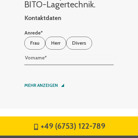
BITO-La­ger­tech­nik.
Kontaktdaten
Anrede
*
Frau
Herr
Divers
Vorname
*
Nachname
*
MEHR ANZEIGEN
Firma
*
+49 (6753) 122-789
Straße
*