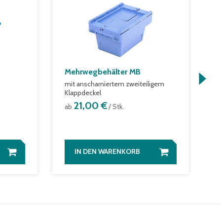
Mehrwegbehälter MB
S
mit anscharniertem zweiteiligem
f
Klappdeckel
f
21,00 €
ab
/ Stk.
a
IN DEN WARENKORB