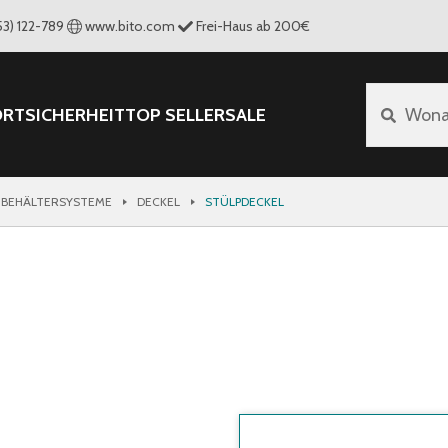
53) 122-789
www.bito.com
Frei-Haus ab 200€
ORT
SICHERHEIT
TOP SELLER
SALE
Wona
 BEHÄLTERSYSTEME
DECKEL
STÜLPDECKEL