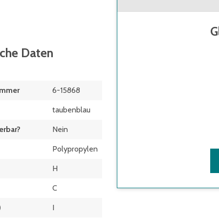
G
sche Daten
ummer
6-15868
taubenblau
erbar?
Nein
Polypropylen
H
C
)
I