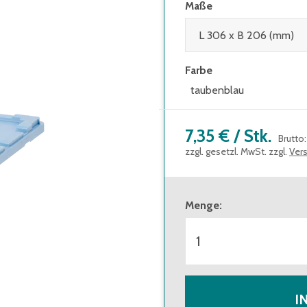
Maße
Farbe
taubenblau
7,35 €
/
Stk.
Brutto
zzgl. gesetzl. MwSt. zzgl.
Ver
Menge
:
I