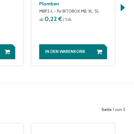
Plomben
V
MBP2-L - für BITOBOX MB, XL, SL
f
0,22 €
ab
/ Stk.
a
IN DEN WARENKORB
Seite
1 von 3