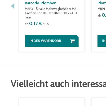
Barcode-Plomben
Plo
MBP3 - für alle Mehrwegbehälter MB-
MBP1 
Größen und XL-Behälter 800 x 600
0
ab
mm
0,12 €
ab
/ Stk.
IN DEN WARENKORB
I
Vielleicht auch interess