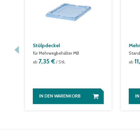
Stülpdeckel
Mehr
für Mehrwegbehälter MB
Stand
7,35 €
1
ab
/ Stk.
ab
IN DEN WARENKORB
I