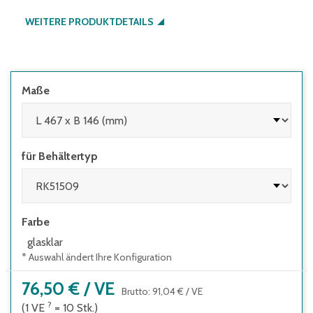
WEITERE PRODUKTDETAILS
Maße
für Behältertyp
Farbe
glasklar
* Auswahl ändert Ihre Konfiguration
76,50 €
/
VE
Brutto
:
91,04 €
/
VE
?
(1
VE
=
10
Stk.
)