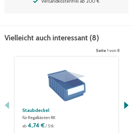
Versandkostenfrei ab 200 €
Vielleicht auch interessant
(
8
)
Seite
1 von 8
Staubdeckel
für Regalkästen RK
4,74 €
ab
/ Stk.