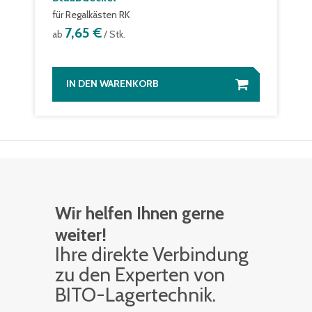
für Regalkästen RK
7,65 €
ab
/ Stk.
IN DEN WARENKORB
Wir helfen Ihnen gerne
weiter!
Ihre di­rek­te Ver­bin­dung
zu den Ex­per­ten von
BITO-La­ger­tech­nik.