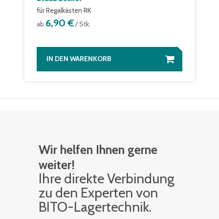
für Regalkästen RK
6,90 €
ab
/ Stk.
IN DEN WARENKORB
Wir helfen Ihnen gerne
weiter!
Ihre di­rek­te Ver­bin­dung
zu den Ex­per­ten von
BITO-La­ger­tech­nik.