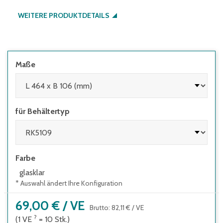
WEITERE PRODUKTDETAILS
Maße
für Behältertyp
Farbe
glasklar
* Auswahl ändert Ihre Konfiguration
69,00 €
/
VE
Brutto
:
82,11 €
/
VE
?
(1
VE
=
10
Stk.
)