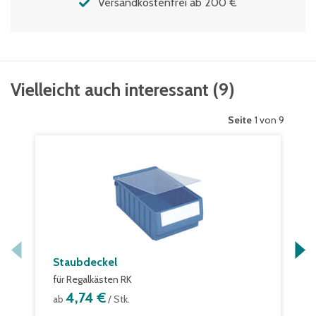
Versandkostenfrei ab 200 €
Vielleicht auch interessant
(
9
)
Seite
1 von 9
Staubdeckel
für Regalkästen RK
4,74 €
ab
/ Stk.