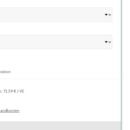
uration
o
:
72,59 €
/
VE
sandkosten