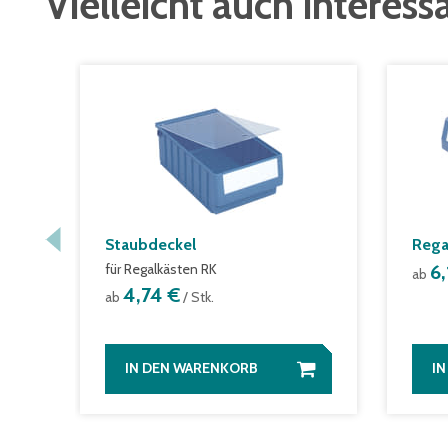
Vielleicht auch interess
Staubdeckel
Rega
für Regalkästen RK
6
ab
4,74 €
ab
/ Stk.
IN DEN WARENKORB
I