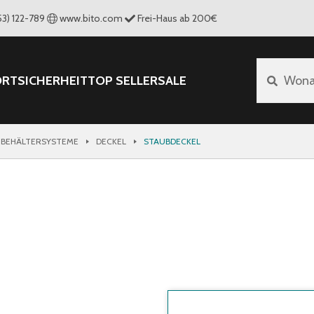
53) 122-789
www.bito.com
Frei-Haus ab 200€
ORT
SICHERHEIT
TOP SELLER
SALE
Wona
 BEHÄLTERSYSTEME
DECKEL
STAUBDECKEL