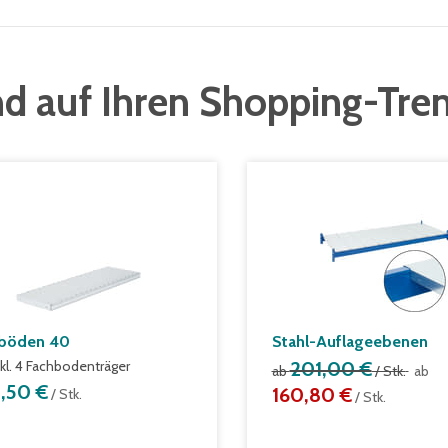
d auf Ihren Shopping-Tre
böden 40
Stahl-Auflageebenen
nkl. 4 Fachbodenträger
201,00 €
ab
/ Stk.
ab
8,50 €
160,80 €
/ Stk.
/ Stk.