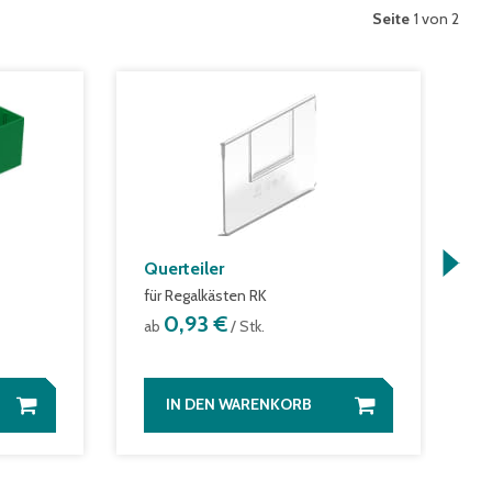
Seite
1 von 2
Querteiler
L
für Regalkästen RK
f
0,93 €
ab
/ Stk.
a
IN DEN WARENKORB