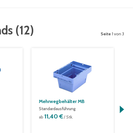
nds
(
12
)
Seite
1 von 3
Mehrwegbehälter MB
K
Standardausführung
m
K
11,40 €
ab
/ Stk.
a