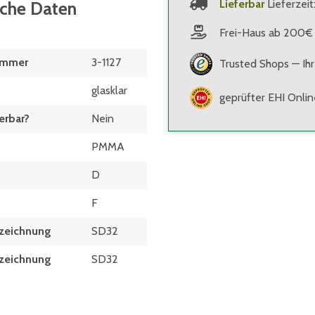
Lieferbar
Lieferzeit
sche Daten
Frei-Haus ab 200€
ummer
3-1127
Trusted Shops — Ihr
glasklar
geprüfter EHI Onli
erbar?
Nein
PMMA
D
F
zeichnung
SD32
zeich­nung
SD32