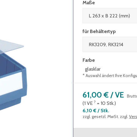
Maße
für Behältertyp
Farbe
glasklar
* Auswahl ändert Ihre Konfig
61,00 €
/
VE
Brutt
?
(1
VE
=
10
Stk.
)
6,10 €
/
Stk.
zzgl. gesetzl. MwSt. zzgl.
Ver