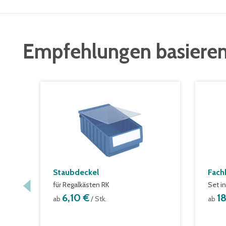
Empfehlungen basieren
Staubdeckel
Fach
für Regalkästen RK
Set i
6,10 €
1
ab
/ Stk.
ab