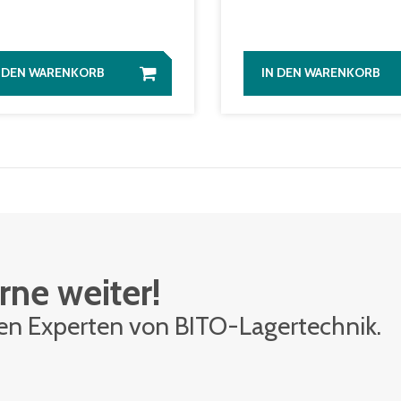
N DEN WARENKORB
IN DEN WARENKORB
rne weiter!
den Ex­per­ten von BITO-La­ger­tech­nik.