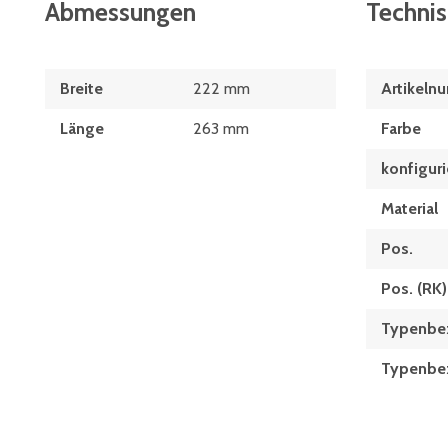
Abmessungen
Techni
Breite
222 mm
Artikeln
Länge
263 mm
Farbe
konfiguri
Material
Pos.
Pos. (RK)
Typenbe
Typen­be­