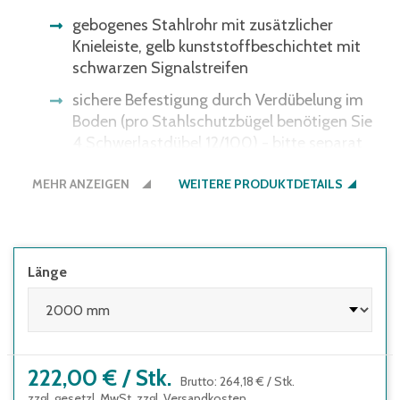
gebogenes Stahlrohr mit zusätzlicher
Knieleiste, gelb kunststoffbeschichtet mit
schwarzen Signalstreifen
sichere Befestigung durch Verdübelung im
Boden (pro Stahlschutzbügel benötigen Sie
4 Schwerlastdübel 12/100) - bitte separat
bestellen
MEHR ANZEIGEN
WEITERE PRODUKTDETAILS
Material Stahl
Farbe gelb/schwarz
Ø Rohr 48 mm, Wandstärke 2 mm,
Länge
Bodenplatte 160 x 70 x 10 mm (L x B x H)
222,00 €
/
Stk.
Brutto
:
264,18 €
/
Stk.
zzgl. gesetzl. MwSt. zzgl.
Versandkosten