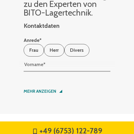
zu den Ex­per­ten von
BITO-La­ger­tech­nik.
Kontaktdaten
Anrede
*
Frau
Herr
Divers
Vorname
*
Nachname
*
MEHR ANZEIGEN
Firma
*
+49 (6753) 122-789