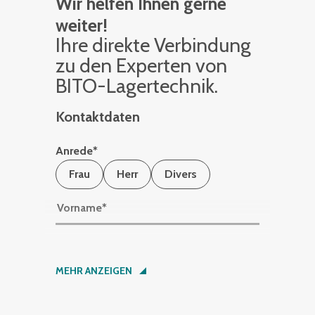
Wir helfen Ihnen gerne
weiter!
Ihre di­rek­te Ver­bin­dung
zu den Ex­per­ten von
BITO-La­ger­tech­nik.
Kontaktdaten
Anrede
*
Frau
Herr
Divers
Vorname
*
Nachname
*
MEHR ANZEIGEN