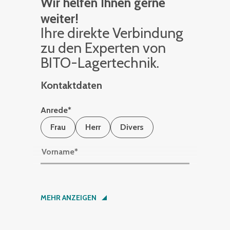
Wir helfen Ihnen gerne
weiter!
Ihre di­rek­te Ver­bin­dung
zu den Ex­per­ten von
BITO-La­ger­tech­nik.
Kontaktdaten
Anrede
*
Frau
Herr
Divers
Vorname
*
Nachname
*
MEHR ANZEIGEN