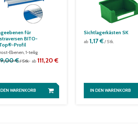
ageebenen für
Sichtlagerkästen SK
straversen BITO-
1,17 €
ab
/ Stk.
Top®-Profil
rost-Ebenen, 1-teilig
39,00 €
111,20 €
/ Stk.
ab
N DEN WARENKORB
IN DEN WARENKORB