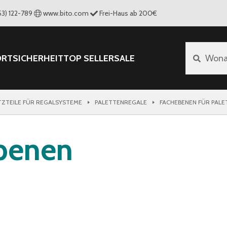
53) 122-789
www.bito.com
Frei-Haus ab 200€
ORT
SICHERHEIT
TOP SELLER
SALE
Wona
TZTEILE FÜR REGALSYSTEME
PALETTENREGALE
FACHEBENEN FÜR PAL
ebenen