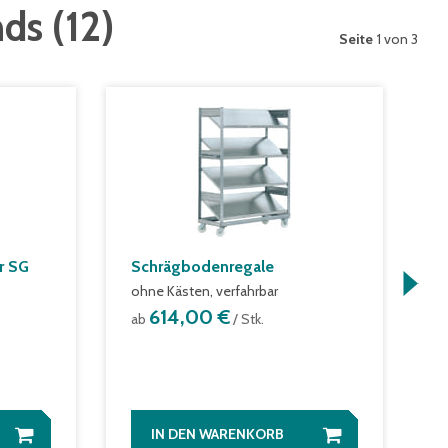
nds
(
12
)
Seite
1 von 3
r SG
Schrägbodenregale
S
ohne Kästen, verfahrbar
S
614,00 €
ab
/ Stk.
a
1
IN DEN WARENKORB