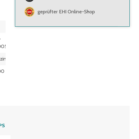
geprüfter EHI Online-Shop
-
005
zinkt
00 kg
PS