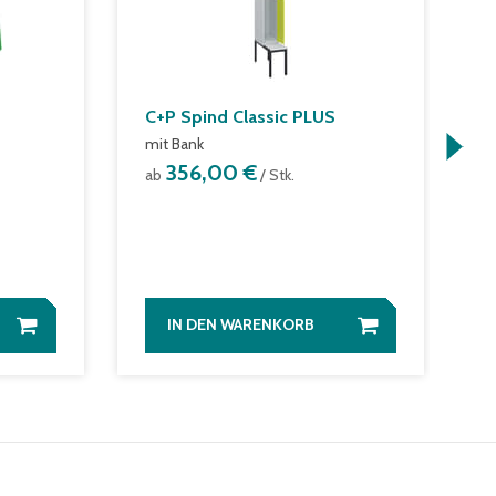
C+P Spind Classic PLUS
T
mit Bank
o
B
356,00 €
ab
/ Stk.
a
IN DEN WARENKORB