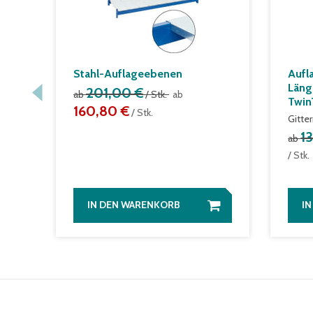
Stahl-Auflageebenen
Aufl
Läng
201,00 €
ab
/ Stk.
ab
Twin
160,80 €
/ Stk.
Gitter
1
ab
/ Stk.
IN DEN WARENKORB
I