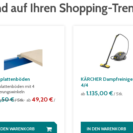
d auf Ihren Shopping-Tre
plattenböden
KÄRCHER Dampfreinige
4/4
lattenböden mit 4
ierungswinkeln
1.135,00 €
ab
/ Stk.
1,50 €
49,20 €
/ Stk.
ab
/
N DEN WARENKORB
IN DEN WARENKORB