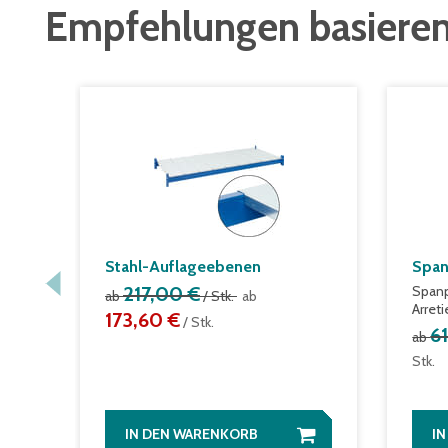
Empfehlungen basieren
Stahl-Auflageebenen
Span
217,00 €
Spanp
ab
/ Stk.
ab
Arret
173,60 €
/ Stk.
6
ab
Stk.
IN DEN WARENKORB
I