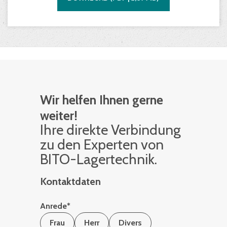
Wir helfen Ihnen gerne
weiter!
Ihre di­rek­te Ver­bin­dung
zu den Ex­per­ten von
BITO-La­ger­tech­nik.
Kontaktdaten
Anrede
*
Frau
Herr
Divers