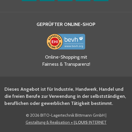
GEPRÜFTER ONLINE-SHOP
Ja, ich habe die
Online-Shopping mit
Datenschutzhinweise gelesen
Fairness & Transparenz!
und akzeptiere diese.
*
Ja, ich möchte mich für den
Dieses Angebot ist für Industrie, Handwerk, Handel und
BITO Newsletter Fachwissen
die freien Berufe zur Verwendung in der selbstständigen,
Intralogistiker anmelden.
beruflichen oder gewerblichen Tätigkeit bestimmt.
©
2026 BITO-Lagertechnik Bittmann GmbH
|
Ja, ich möchte mich für den
Gestaltung & Realisation
+ | LOUIS
INTERNET
BITO Shop-Newsletter
anmelden und keine Aktionen