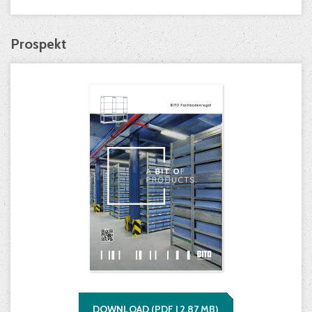
Prospekt
DOWNLOAD
(
PDF |
2,87
MB)