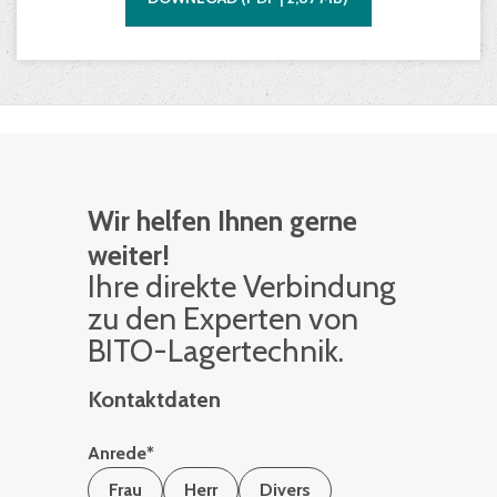
Wir helfen Ihnen gerne
weiter!
Ihre di­rek­te Ver­bin­dung
zu den Ex­per­ten von
BITO-La­ger­tech­nik.
Kontaktdaten
Anrede
*
Frau
Herr
Divers