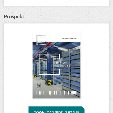
Prospekt
DOWNLOAD
(
PDF |
2,87
MB)