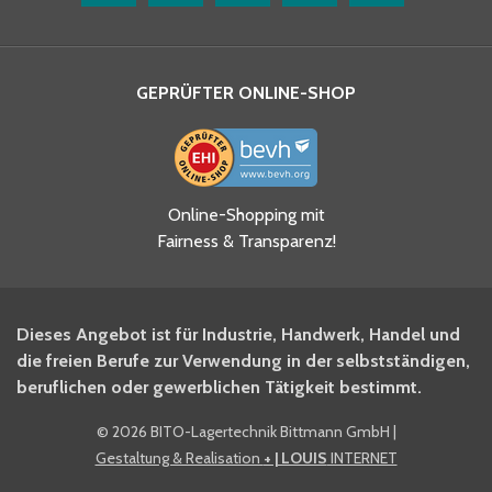
GEPRÜFTER ONLINE-SHOP
Ja, ich habe die
Online-Shopping mit
Datenschutzhinweise gelesen
Fairness & Transparenz!
und akzeptiere diese.
*
Ja, ich möchte mich für den
Dieses Angebot ist für Industrie, Handwerk, Handel und
BITO Newsletter Fachwissen
die freien Berufe zur Verwendung in der selbstständigen,
Intralogistiker anmelden.
beruflichen oder gewerblichen Tätigkeit bestimmt.
©
2026 BITO-Lagertechnik Bittmann GmbH
|
Ja, ich möchte mich für den
Gestaltung & Realisation
+ | LOUIS
INTERNET
BITO Shop-Newsletter
anmelden und keine Aktionen