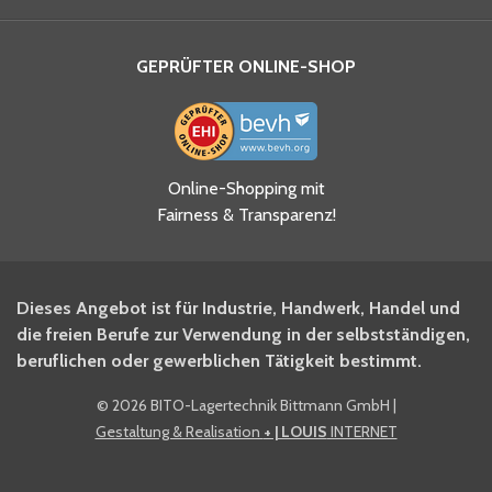
GEPRÜFTER ONLINE-SHOP
Ja, ich habe die
Online-Shopping mit
Datenschutzhinweise gelesen
Fairness & Transparenz!
und akzeptiere diese.
*
Ja, ich möchte mich für den
Dieses Angebot ist für Industrie, Handwerk, Handel und
BITO Newsletter Fachwissen
die freien Berufe zur Verwendung in der selbstständigen,
Intralogistiker anmelden.
beruflichen oder gewerblichen Tätigkeit bestimmt.
©
2026 BITO-Lagertechnik Bittmann GmbH
|
Ja, ich möchte mich für den
Gestaltung & Realisation
+ | LOUIS
INTERNET
BITO Shop-Newsletter
anmelden und keine Aktionen
und Rabatte mehr verpassen.