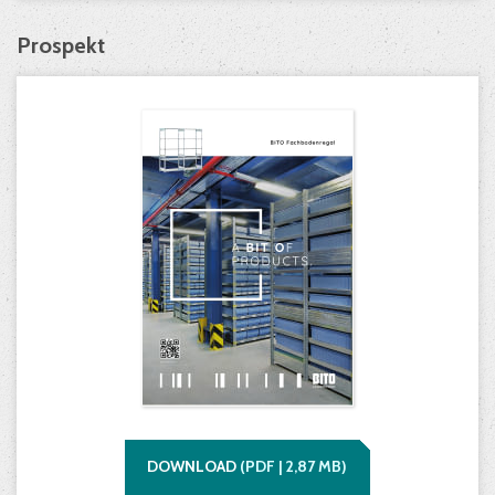
Prospekt
DOWNLOAD
(
PDF |
2,87
MB)