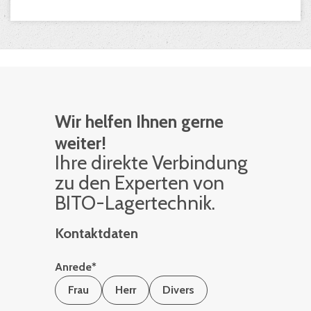
Wir helfen Ihnen gerne
weiter!
Ihre di­rek­te Ver­bin­dung
zu den Ex­per­ten von
BITO-La­ger­tech­nik.
Kontaktdaten
Anrede
*
Frau
Herr
Divers