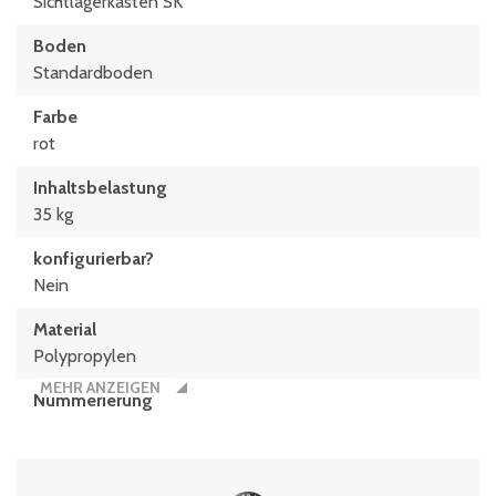
Sichtlagerkästen SK
Stapelhöhe
Boden
293 mm
Standardboden
Farbe
rot
Inhaltsbelastung
35 kg
konfigurierbar?
Nein
Material
Polypropylen
MEHR ANZEIGEN
Nummerierung
8
Stück/Palette