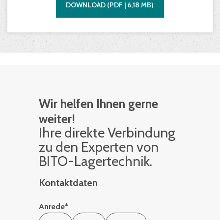
DOWNLOAD
(
PDF |
6,18
MB)
Wir helfen Ihnen gerne
weiter!
Ihre di­rek­te Ver­bin­dung
zu den Ex­per­ten von
BITO-La­ger­tech­nik.
Kontaktdaten
Anrede
*