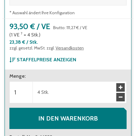
* Auswahl ändert Ihre Konfiguration
93,50 €
/
VE
Brutto
:
111,27 €
/
VE
?
(1
VE
=
4
Stk.
)
23,38 €
/
Stk.
zzgl. gesetzl. MwSt. zzgl.
Versandkosten
STAFFELPREISE ANZEIGEN
ab 1 Verpackungseinheit
Menge
:
93,50 €
(
23,38 €
/
Stk.
)
Brutto
:
111,27 €
(
27,82 €
/
Stk.
)
ab 10 Verpackungseinheiten
4
Stk.
84,50 €
(
21,13 €
/
Stk.
)
Brutto
:
100,56 €
(
25,14 €
/
Stk.
)
IN DEN WARENKORB