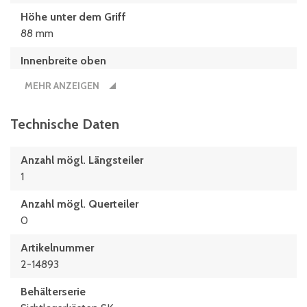
Höhe unter dem Griff
88 mm
Innenbreite oben
282 mm
MEHR ANZEIGEN
Innenbreite unten
278 mm
Technische Daten
Innenhöhe
Anzahl mögl. Längsteiler
286 mm
1
Innenlänge oben
Anzahl mögl. Querteiler
448 mm
0
Innenlänge unten
Artikelnummer
445 mm
2-14893
Länge
Behälterserie
500 mm