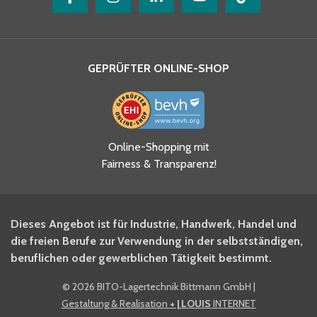
GEPRÜFTER ONLINE-SHOP
Ja, ich habe die
Online-Shopping mit
Datenschutzhinweise gelesen
Fairness & Transparenz!
und akzeptiere diese.
*
Ja, ich möchte mich für den
Dieses Angebot ist für Industrie, Handwerk, Handel und
BITO Newsletter Fachwissen
die freien Berufe zur Verwendung in der selbstständigen,
Intralogistiker anmelden.
beruflichen oder gewerblichen Tätigkeit bestimmt.
©
2026 BITO-Lagertechnik Bittmann GmbH
|
Ja, ich möchte mich für den
Gestaltung & Realisation
+ | LOUIS
INTERNET
BITO Shop-Newsletter