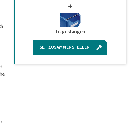
ch
Tragestangen
SET ZUSAMMENSTELLEN
t
che
en