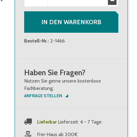
Stk.
)
95,00 €
(
15,83 €
/
IN DEN WARENKORB
Stk.
)
ab 10 Verpackungseinheiten
Brutto
:
113,05 €
(
Bestell-Nr.
:
2-1466
18,84 €
/
Stk.
)
Haben Sie Fragen?
Nutzen Sie gerne unsere kostenlose
Fachberatung:
ANFRAGE STELLEN
Lieferbar
Lieferzeit: 4 - 7 Tage
Frei-Haus ab 200€