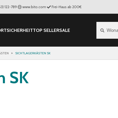
53) 122-789
www.bito.com
Frei-Haus ab 200€
ORT
SICHERHEIT
TOP SELLER
SALE
Wona
ÄSTEN
SICHTLAGERKÄSTEN SK
en SK