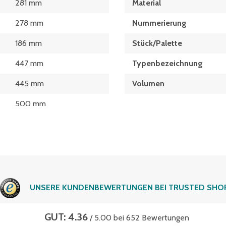
281 mm
Material
278 mm
Nummerierung
186 mm
Stück/Palette
447 mm
Typen­be­zeich­nung
445 mm
Volumen
500 mm
193 mm
UNSERE KUNDENBEWERTUNGEN BEI TRUSTED SHO
GUT: 4.36
/ 5.00 bei 652 Bewertungen