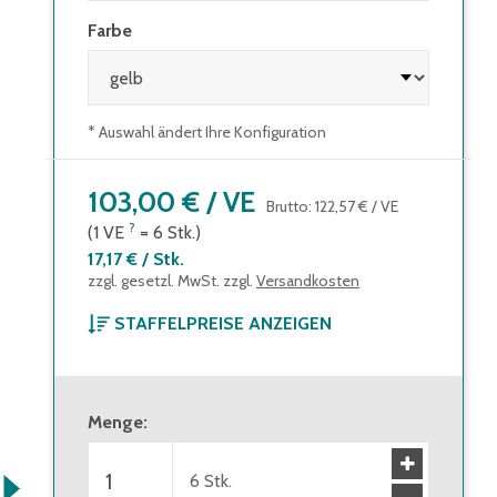
Farbe
* Auswahl ändert Ihre Konfiguration
103,00 €
/
VE
Brutto
:
122,57 €
/
VE
?
(1
VE
=
6
Stk.
)
17,17 €
/
Stk.
zzgl. gesetzl. MwSt. zzgl.
Versandkosten
STAFFELPREISE ANZEIGEN
103,00 €
(
17,17 €
/
Menge
:
Stk.
)
ab 1 Verpackungseinheit
Brutto
:
122,57 €
(
6
Stk.
20,43 €
/