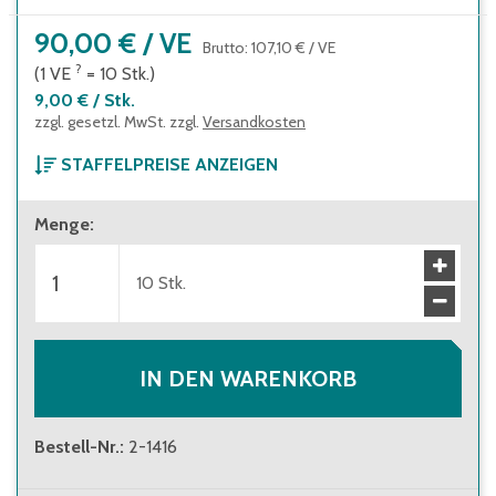
90,00 €
/
VE
Brutto
:
107,10 €
/
VE
?
(1
VE
=
10
Stk.
)
9,00 €
/
Stk.
zzgl. gesetzl. MwSt. zzgl.
Versandkosten
STAFFELPREISE ANZEIGEN
ab 1 Verpackungseinheit
Menge
:
90,00 €
(
9,00 €
/
Stk.
)
Brutto
:
107,10 €
(
10,71 €
/
Stk.
)
ab 10 Verpackungseinheiten
10
Stk.
81,50 €
(
8,15 €
/
Stk.
)
Brutto
:
96,99 €
(
9,70 €
/
Stk.
)
IN DEN WARENKORB
Bestell-Nr.
:
2-1416