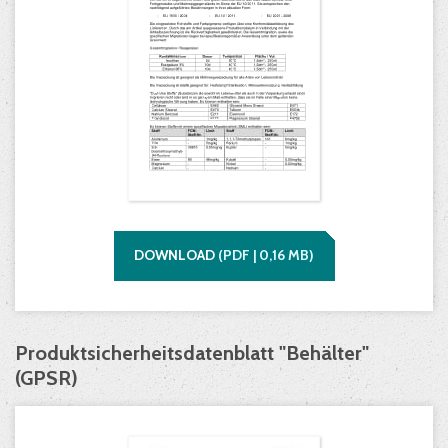
DOWNLOAD
(
PDF |
0,16
MB)
Produktsicherheitsdatenblatt "Behälter"
(GPSR)