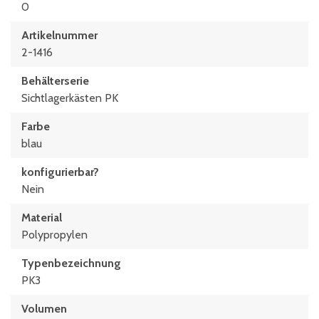
0
Artikelnummer
2-1416
Behälterserie
Sichtlagerkästen PK
Farbe
blau
konfigurierbar?
Nein
Material
Polypropylen
Typen­be­zeich­nung
PK3
Volumen