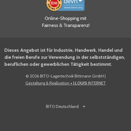
Ja, ich habe die
Online-Shopping mit
Datenschutzhinweise gelesen
Fairness & Transparenz!
und akzeptiere diese.
*
Ja, ich möchte mich für den
Dieses Angebot ist für Industrie, Handwerk, Handel und
BITO Newsletter Fachwissen
die freien Berufe zur Verwendung in der selbstständigen,
Intralogistiker anmelden.
beruflichen oder gewerblichen Tätigkeit bestimmt.
©
2026 BITO-Lagertechnik Bittmann GmbH
|
Ja, ich möchte mich für den
Gestaltung & Realisation
+ | LOUIS
INTERNET
BITO Shop-Newsletter
anmelden und keine Aktionen
und Rabatte mehr verpassen.
BITO
Deutschland
Anti-Robot Verification
Click to start verification
Friendly
Captcha ⇗