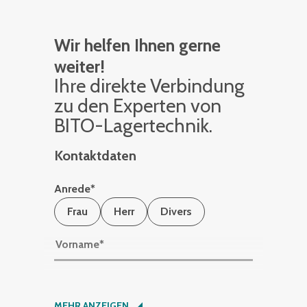
Wir helfen Ihnen gerne
weiter!
Ihre di­rek­te Ver­bin­dung
zu den Ex­per­ten von
BITO-La­ger­tech­nik.
Kontaktdaten
Anrede
*
Frau
Herr
Divers
Vorname
*
Nachname
*
MEHR ANZEIGEN