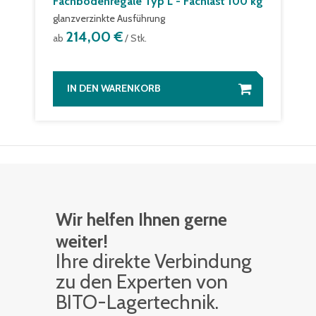
Fachbodenregale Typ L - Fachlast 100 kg
glanzverzinkte Ausführung
214,00 €
ab
/ Stk.
IN DEN WARENKORB
Wir helfen Ihnen gerne
weiter!
Ihre di­rek­te Ver­bin­dung
zu den Ex­per­ten von
BITO-La­ger­tech­nik.