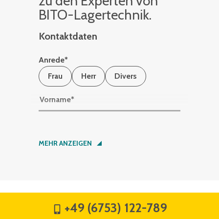
zu den Ex­per­ten von
BITO-La­ger­tech­nik.
Kontaktdaten
Anrede
*
Frau
Herr
Divers
Vorname
*
Nachname
*
MEHR ANZEIGEN
Firma
*
+49 (6753) 122-789
Straße
*