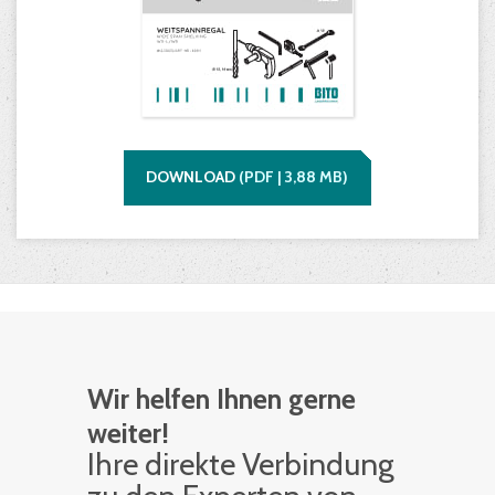
DOWNLOAD
(
PDF |
3,88
MB)
Wir helfen Ihnen gerne
weiter!
Ihre di­rek­te Ver­bin­dung