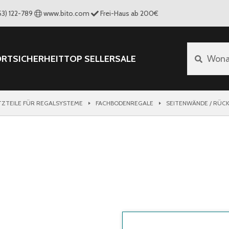
53) 122-789
www.bito.com
Frei-Haus ab 200€
ORT
SICHERHEIT
TOP SELLER
SALE
Wona
TZTEILE FÜR REGALSYSTEME
FACHBODENREGALE
SEITENWÄNDE / RÜC