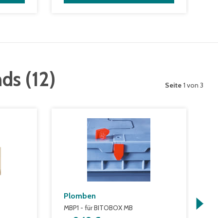
nds
(
12
)
Seite
1 von 3
Plomben
F
F
MBP1 - für BITOBOX MB
g