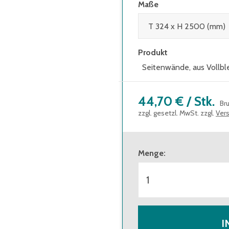
Maße
Produkt
Seitenwände, aus Vollbl
44,70 €
/
Stk.
Br
zzgl. gesetzl. MwSt. zzgl.
Ver
Menge
:
I