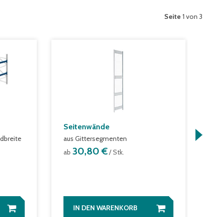
Seite
1 von 3
Seitenwände
R
dbreite
aus Gittersegmenten
m
30,80 €
ab
/ Stk.
a
IN DEN WARENKORB