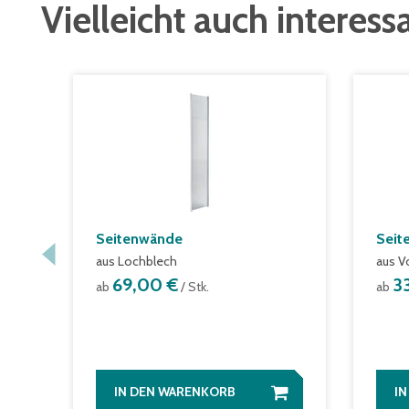
Vielleicht auch interess
Seitenwände
Seit
aus Lochblech
aus V
69,00 €
3
ab
/ Stk.
ab
IN DEN WARENKORB
I