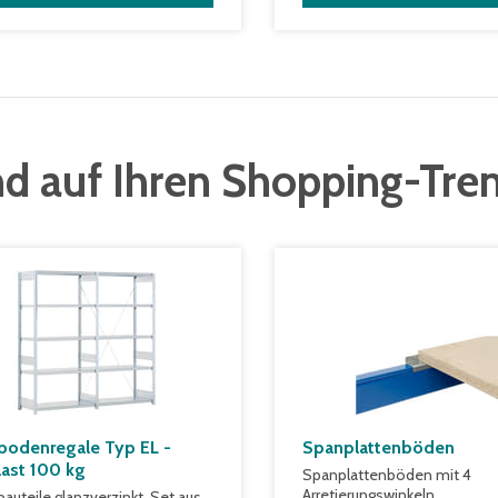
d auf Ihren Shopping-Tre
bodenregale Typ EL -
Spanplattenböden
last 100 kg
Spanplattenböden mit 4
Arretierungswinkeln
bauteile glanzverzinkt, Set aus