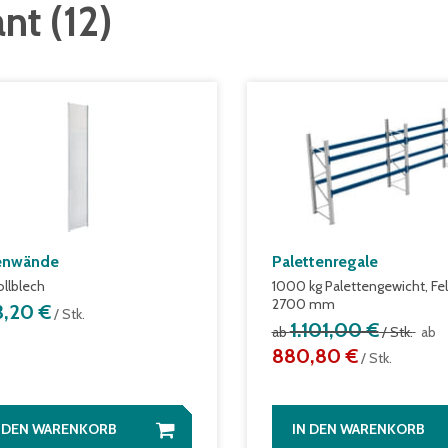
ant
(
12
)
enwände
Palettenregale
ollblech
1000 kg Palettengewicht, Fel
2700 mm
3,20 €
/ Stk.
1.101,00 €
ab
/ Stk.
ab
880,80 €
/ Stk.
N DEN WARENKORB
IN DEN WARENKORB