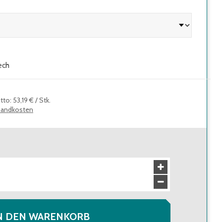
ech
utto
:
53,19 €
/
Stk.
sandkosten
N DEN WARENKORB