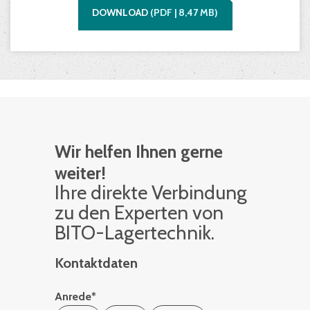
DOWNLOAD
(
PDF |
8,47
MB)
Wir helfen Ihnen gerne
weiter!
Ihre di­rek­te Ver­bin­dung
zu den Ex­per­ten von
BITO-La­ger­tech­nik.
Kontaktdaten
Anrede
*