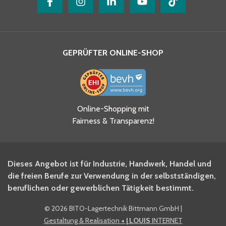
GEPRÜFTER ONLINE-SHOP
Ja, ich habe die
Online-Shopping mit
Datenschutzhinweise gelesen
Fairness & Transparenz!
und akzeptiere diese.
*
Ja, ich möchte mich für den
Dieses Angebot ist für Industrie, Handwerk, Handel und
BITO Newsletter Fachwissen
die freien Berufe zur Verwendung in der selbstständigen,
Intralogistiker anmelden.
beruflichen oder gewerblichen Tätigkeit bestimmt.
©
2026 BITO-Lagertechnik Bittmann GmbH
|
Ja, ich möchte mich für den
Gestaltung & Realisation
+ | LOUIS
INTERNET
BITO Shop-Newsletter