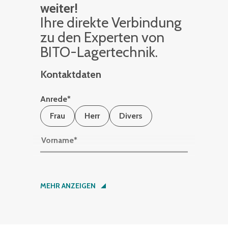
weiter!
Ihre di­rek­te Ver­bin­dung
zu den Ex­per­ten von
BITO-La­ger­tech­nik.
Kontaktdaten
Anrede
*
Frau
Herr
Divers
Vorname
*
Nachname
*
MEHR ANZEIGEN
Firma
*