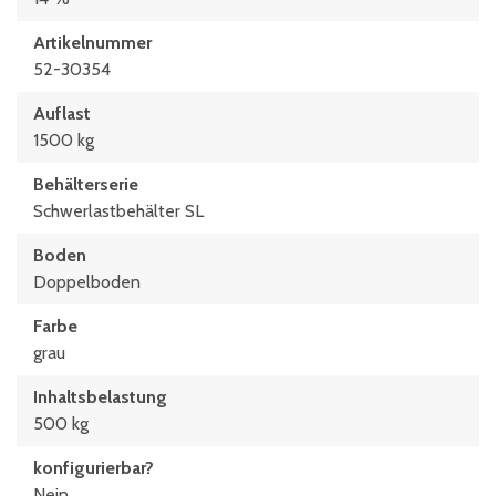
Innenlänge unten
Artikelnummer
725 mm
52-30354
Länge
Auflast
800 mm
1500 kg
Stapelhöhe
Behälterserie
2080 mm
Schwerlastbehälter SL
Boden
Doppelboden
Farbe
grau
Inhaltsbelastung
500 kg
konfigurierbar?
Nein