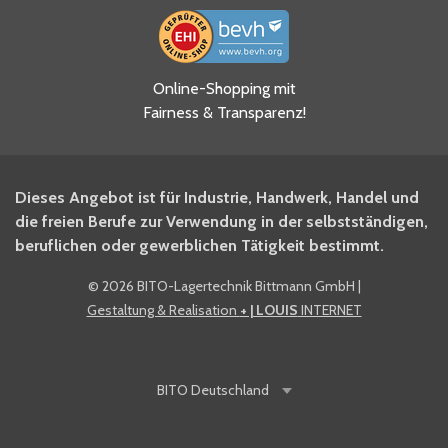
Ja, ich habe die
Online-Shopping mit
Datenschutzhinweise gelesen
Fairness & Transparenz!
und akzeptiere diese.
*
Ja, ich möchte mich für den
Dieses Angebot ist für Industrie, Handwerk, Handel und
BITO Newsletter Fachwissen
die freien Berufe zur Verwendung in der selbstständigen,
Intralogistiker anmelden.
beruflichen oder gewerblichen Tätigkeit bestimmt.
©
2026 BITO-Lagertechnik Bittmann GmbH
|
Ja, ich möchte mich für den
Gestaltung & Realisation
+ | LOUIS
INTERNET
BITO Shop-Newsletter
anmelden und keine Aktionen
und Rabatte mehr verpassen.
BITO
Deutschland
Anti-Robot Verification