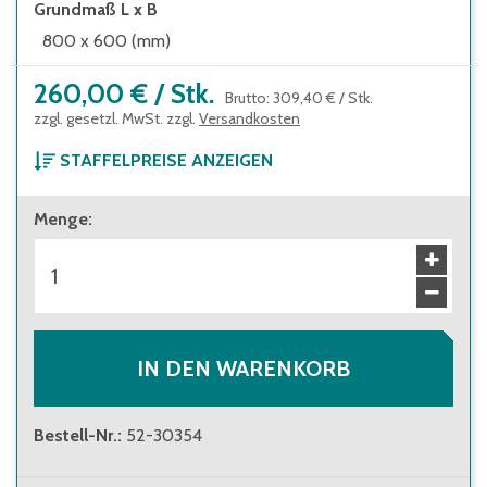
Grundmaß L x B
800 x 600 (mm)
260,00 €
/
Stk.
Brutto
:
309,40 €
/
Stk.
zzgl. gesetzl. MwSt. zzgl.
Versandkosten
STAFFELPREISE ANZEIGEN
ab 1 Stück
Menge
:
260,00 €
Brutto
:
309,40 €
ab 8 Stück
246,00 €
Brutto
:
292,74 €
IN DEN WARENKORB
Bestell-Nr.
:
52-30354