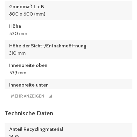
Grundmaß L x B
800 x 600 (mm)
Höhe
520 mm
Höhe der Sicht-/Entnahmeöffnung
310 mm
Innenbreite oben
539 mm
Innenbreite unten
525 mm
MEHR ANZEIGEN
Innenhöhe
373 mm
Technische Daten
Innenlänge oben
Anteil Recyclingmaterial
739 mm
14 %