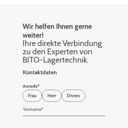
Wir helfen Ihnen gerne
weiter!
Ihre di­rek­te Ver­bin­dung
zu den Ex­per­ten von
BITO-La­ger­tech­nik.
Kontaktdaten
Anrede
*
Frau
Herr
Divers
Vorname
*