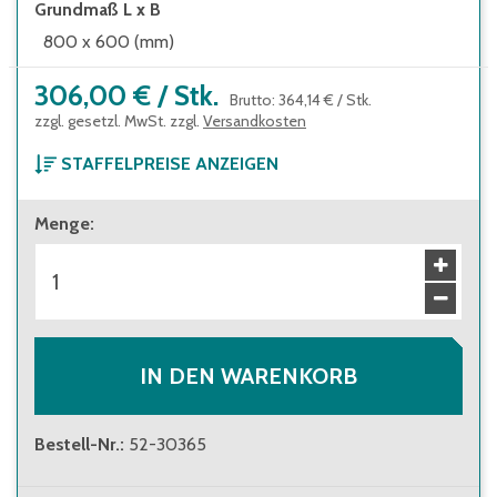
Grundmaß L x B
800 x 600 (mm)
306,00 €
/
Stk.
Brutto
:
364,14 €
/
Stk.
zzgl. gesetzl. MwSt. zzgl.
Versandkosten
STAFFELPREISE ANZEIGEN
ab 1 Stück
Menge
:
306,00 €
Brutto
:
364,14 €
ab 6 Stück
291,00 €
Brutto
:
346,29 €
ab 100 Stück
216,00 €
Brutto
:
257,04 €
IN DEN WARENKORB
Bestell-Nr.
:
52-30365