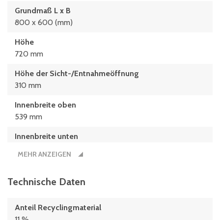
Grundmaß L x B
800 x 600 (mm)
Höhe
720 mm
Höhe der Sicht-/Entnahmeöffnung
310 mm
Innenbreite oben
539 mm
Innenbreite unten
525 mm
MEHR ANZEIGEN
Innenhöhe
573 mm
Technische Daten
Innenlänge oben
Anteil Recyclingmaterial
739 mm
11 %