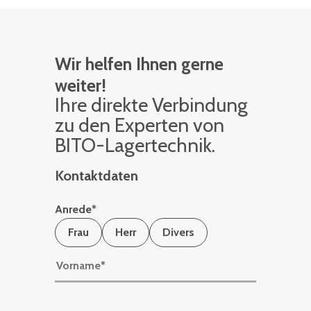
Wir helfen Ihnen gerne
weiter!
Ihre di­rek­te Ver­bin­dung
zu den Ex­per­ten von
BITO-La­ger­tech­nik.
Kontaktdaten
Anrede
*
Frau
Herr
Divers
Vorname
*