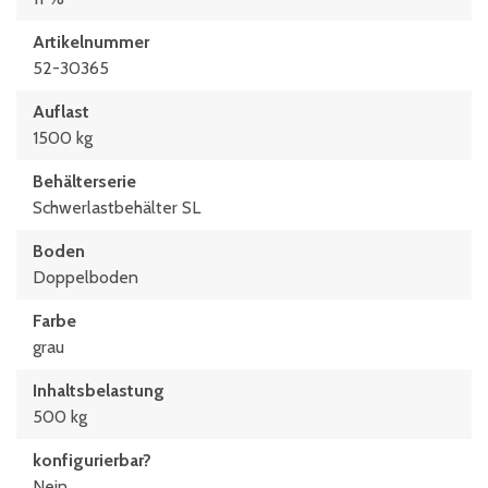
Innenlänge unten
Artikelnummer
725 mm
52-30365
Länge
Auflast
800 mm
1500 kg
Stapelhöhe
Behälterserie
2880 mm
Schwerlastbehälter SL
Boden
Doppelboden
Farbe
grau
Inhaltsbelastung
500 kg
konfigurierbar?
Nein