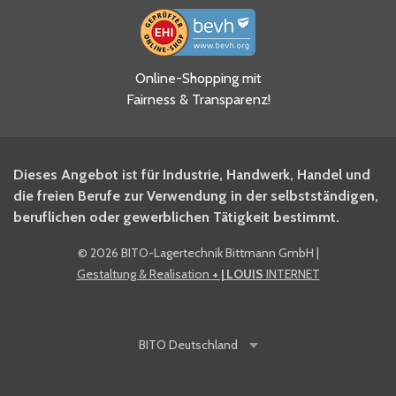
Ja, ich habe die
Online-Shopping mit
Datenschutzhinweise gelesen
Fairness & Transparenz!
und akzeptiere diese.
*
Ja, ich möchte mich für den
Dieses Angebot ist für Industrie, Handwerk, Handel und
BITO Newsletter Fachwissen
die freien Berufe zur Verwendung in der selbstständigen,
Intralogistiker anmelden.
beruflichen oder gewerblichen Tätigkeit bestimmt.
©
2026 BITO-Lagertechnik Bittmann GmbH
|
Ja, ich möchte mich für den
Gestaltung & Realisation
+ | LOUIS
INTERNET
BITO Shop-Newsletter
anmelden und keine Aktionen
und Rabatte mehr verpassen.
BITO
Deutschland
Anti-Robot Verification