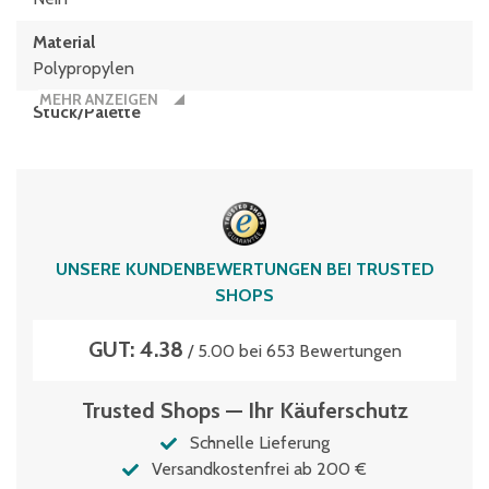
Material
Polypropylen
MEHR ANZEIGEN
Stück/Palette
6
Typen­be­zeich­nung
SL86626K
Volumen
UNSERE KUNDENBEWERTUNGEN BEI TRUSTED
223 Liter
SHOPS
Wasserablauflöcher
GUT: 4.38
auf Anfrage
/ 5.00 bei 653 Bewertungen
Trusted Shops — Ihr Käuferschutz
Schnelle Lieferung
Versandkostenfrei ab 200 €