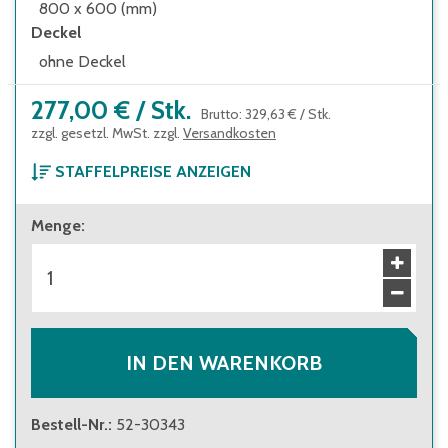
800 x 600 (mm)
Deckel
ohne Deckel
277,00 €
/
Stk.
Brutto
:
329,63 €
/
Stk.
zzgl. gesetzl. MwSt. zzgl.
Versandkosten
STAFFELPREISE ANZEIGEN
ab 1 Stück
Menge
:
277,00 €
Brutto
:
329,63 €
ab 6 Stück
260,00 €
Brutto
:
309,40 €
ab 100 Stück
203,00 €
Brutto
:
241,57 €
IN DEN WARENKORB
Bestell-Nr.
:
52-30343