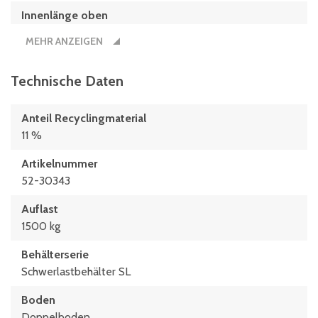
Innenlänge oben
739 mm
MEHR ANZEIGEN
Innenlänge unten
725 mm
Technische Daten
Länge
Anteil Recyclingmaterial
800 mm
11 %
Stapelhöhe
Artikelnummer
2880 mm
52-30343
Auflast
1500 kg
Behälterserie
Schwerlastbehälter SL
Boden
Doppelboden