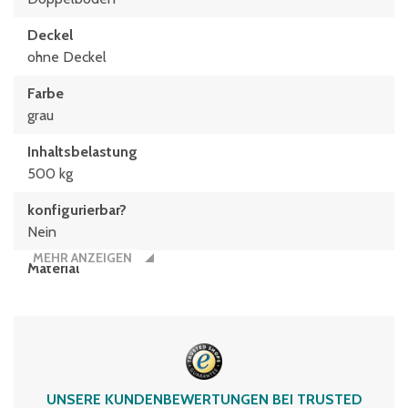
Deckel
ohne Deckel
Farbe
grau
Inhaltsbelastung
500 kg
konfigurierbar?
Nein
MEHR ANZEIGEN
Material
Polypropylen
Stück/Palette
6
Typen­be­zeich­nung
UNSERE KUNDENBEWERTUNGEN BEI TRUSTED
SL86621K