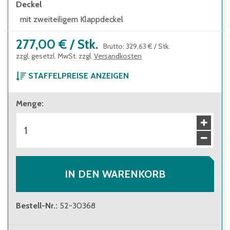
Deckel
mit zweiteiligem Klappdeckel
277,00 €
/
Stk.
Brutto
:
329,63 €
/
Stk.
zzgl. gesetzl. MwSt. zzgl.
Versandkosten
STAFFELPREISE ANZEIGEN
ab 1 Stück
Menge
:
277,00 €
Brutto
:
329,63 €
ab 8 Stück
260,00 €
Brutto
:
309,40 €
ab 100 Stück
203,00 €
Brutto
:
241,57 €
IN DEN WARENKORB
Bestell-Nr.
:
52-30368