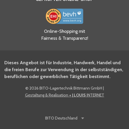
Ja, ich habe die
Online-Shopping mit
Datenschutzhinweise gelesen
Fairness & Transparenz!
und akzeptiere diese.
*
Ja, ich möchte mich für den
Dieses Angebot ist für Industrie, Handwerk, Handel und
BITO Newsletter Fachwissen
die freien Berufe zur Verwendung in der selbstständigen,
Intralogistiker anmelden.
beruflichen oder gewerblichen Tätigkeit bestimmt.
©
2026 BITO-Lagertechnik Bittmann GmbH
|
Ja, ich möchte mich für den
Gestaltung & Realisation
+ | LOUIS
INTERNET
BITO Shop-Newsletter
anmelden und keine Aktionen
und Rabatte mehr verpassen.
BITO
Deutschland