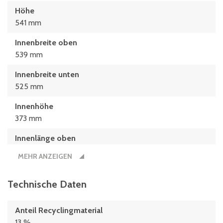
Höhe
541 mm
Innenbreite oben
539 mm
Innenbreite unten
525 mm
Innenhöhe
373 mm
Innenlänge oben
739 mm
MEHR ANZEIGEN
Innenlänge unten
725 mm
Technische Daten
Länge
Anteil Recyclingmaterial
800 mm
13 %