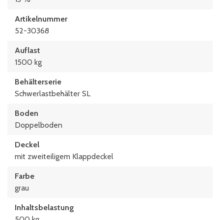
Stapelhöhe
Artikelnummer
2080 mm
52-30368
Auflast
1500 kg
Behälterserie
Schwerlastbehälter SL
Boden
Doppelboden
Deckel
mit zweiteiligem Klappdeckel
Farbe
grau
Inhaltsbelastung
500 kg