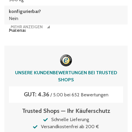
konfigurierbar?
Nein
MEHR ANZEIGEN
Material
Polypropylen
Stück/Palette
8
Typen­be­zeich­nung
UNSERE KUNDENBEWERTUNGEN BEI TRUSTED
SLD86421K
SHOPS
Volumen
GUT: 4.36
145 Liter
/ 5.00 bei 652 Bewertungen
Wasserablauflöcher
Trusted Shops — Ihr Käuferschutz
auf Anfrage
Schnelle Lieferung
Versandkostenfrei ab 200 €