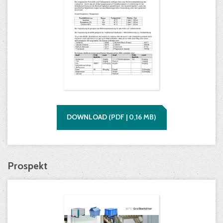
DOWNLOAD
(
PDF |
0,16
MB)
Prospekt