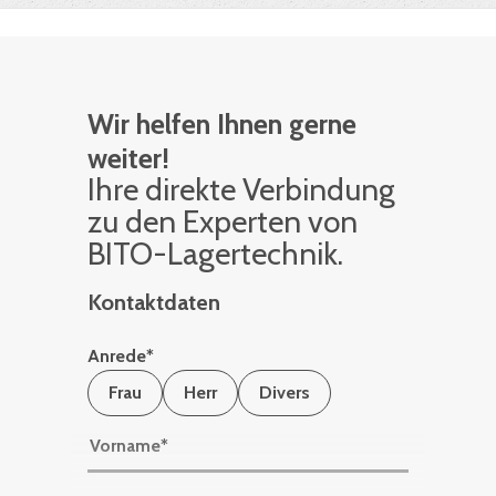
Wir helfen Ihnen gerne
weiter!
Ihre di­rek­te Ver­bin­dung
zu den Ex­per­ten von
BITO-La­ger­tech­nik.
Kontaktdaten
Anrede
*
Frau
Herr
Divers
Vorname
*