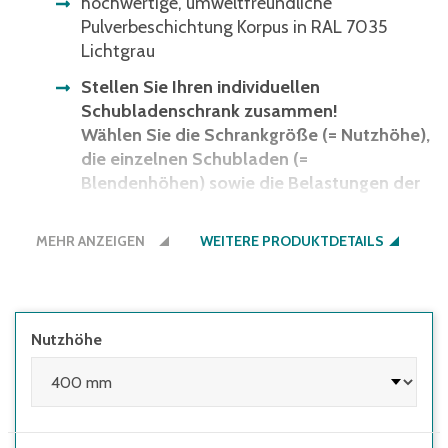
hochwertige, umweltfreundliche
Pulverbeschichtung Korpus in RAL 7035
Lichtgrau
Stellen Sie Ihren individuellen
Schubladenschrank zusammen!
Wählen Sie die Schrankgröße (= Nutzhöhe),
die einzelnen Schubladen (=
Blendenhöhen) sowie die Belastungen der
Auszüge.
Sie können unterschiedliche Belastungen in
MEHR ANZEIGEN
WEITERE PRODUKTDETAILS
einem Schrank kombinieren.
Die Summe der Blendenhöhen muss der
Nutzhöhe des Schubladenschrankes
entsprechen.
Nutzhöhe
Gesamthöhe = Nutzhöhe + 119 mm