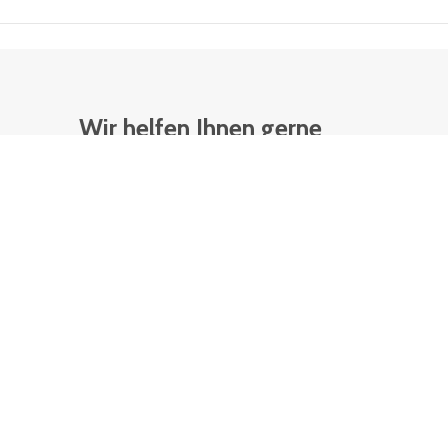
Wir helfen Ihnen gerne
weiter!
Ihre di­rek­te Ver­bin­dung
zu den Ex­per­ten von
BITO-La­ger­tech­nik.
Kontaktdaten
Anrede
*
Frau
Herr
Divers
Vorname
*