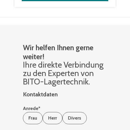
Wir helfen Ihnen gerne
weiter!
Ihre di­rek­te Ver­bin­dung
zu den Ex­per­ten von
BITO-La­ger­tech­nik.
Kontaktdaten
Anrede
*
Frau
Herr
Divers