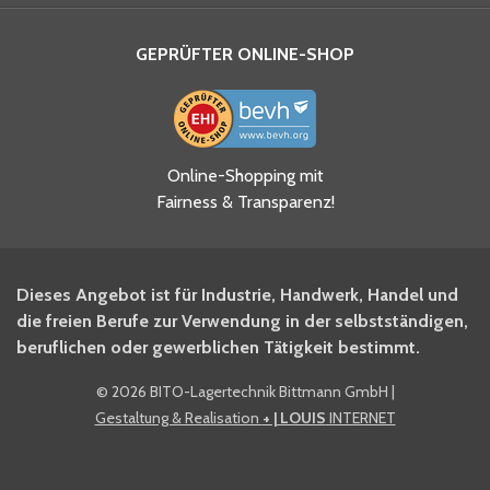
GEPRÜFTER ONLINE-SHOP
Ja, ich habe die
Online-Shopping mit
Datenschutzhinweise gelesen
Fairness & Transparenz!
und akzeptiere diese.
*
Ja, ich möchte mich für den
Dieses Angebot ist für Industrie, Handwerk, Handel und
BITO Newsletter Fachwissen
die freien Berufe zur Verwendung in der selbstständigen,
Intralogistiker anmelden.
beruflichen oder gewerblichen Tätigkeit bestimmt.
©
2026 BITO-Lagertechnik Bittmann GmbH
|
Ja, ich möchte mich für den
Gestaltung & Realisation
+ | LOUIS
INTERNET
BITO Shop-Newsletter
anmelden und keine Aktionen
und Rabatte mehr verpassen.