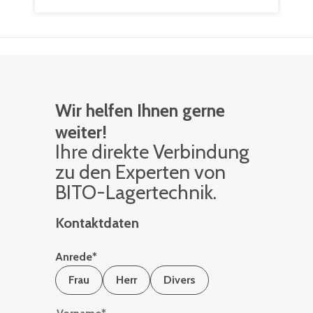
Wir helfen Ihnen gerne
weiter!
Ihre di­rek­te Ver­bin­dung
zu den Ex­per­ten von
BITO-La­ger­tech­nik.
Kontaktdaten
Anrede
*
Frau
Herr
Divers