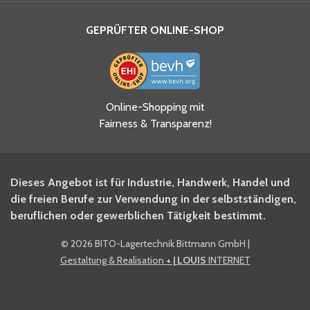
GEPRÜFTER ONLINE-SHOP
Ja, ich habe die
Online-Shopping mit
Datenschutzhinweise gelesen
Fairness & Transparenz!
und akzeptiere diese.
*
Ja, ich möchte mich für den
Dieses Angebot ist für Industrie, Handwerk, Handel und
BITO Newsletter Fachwissen
die freien Berufe zur Verwendung in der selbstständigen,
Intralogistiker anmelden.
beruflichen oder gewerblichen Tätigkeit bestimmt.
©
2026 BITO-Lagertechnik Bittmann GmbH
|
Ja, ich möchte mich für den
Gestaltung & Realisation
+ | LOUIS
INTERNET
BITO Shop-Newsletter
anmelden und keine Aktionen
und Rabatte mehr verpassen.