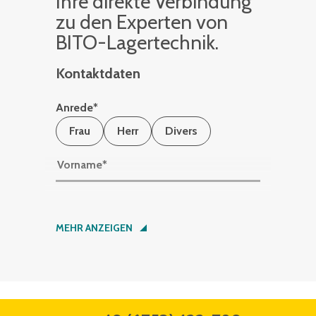
Ihre di­rek­te Ver­bin­dung
zu den Ex­per­ten von
BITO-La­ger­tech­nik.
Kontaktdaten
Anrede
*
Frau
Herr
Divers
Vorname
*
Nachname
*
MEHR ANZEIGEN
Firma
*