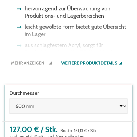
hervorragend zur Überwachung von
Produktions- und Lagerbereichen
leicht gewölbte Form bietet gute Übersicht
im Lager
aus schlagfestem Acryl, sorgt für
Bruchsicherheit und ist 70 % schlagfester als
Glas
MEHR ANZEIGEN
WEITERE PRODUKTDETAILS
Teleskop-Wandhalterung inklusive
Material Acryl
Durchmesser
127,00 €
/
Stk.
Brutto
:
151,13 €
/
Stk.
zzgl. gesetzl. MwSt. zzgl.
Versandkosten