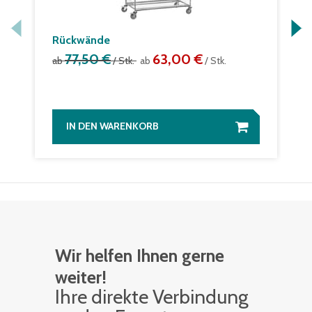
Rückwände
77,50 €
63,00 €
ab
/ Stk.
ab
/ Stk.
IN DEN WARENKORB
Wir helfen Ihnen gerne
weiter!
Ihre di­rek­te Ver­bin­dung