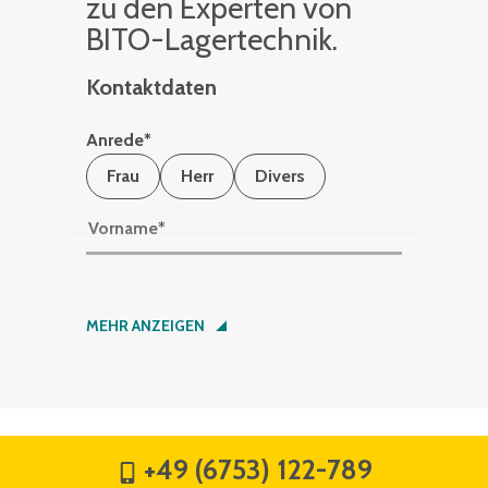
zu den Ex­per­ten von
BITO-La­ger­tech­nik.
Kontaktdaten
Anrede
*
Frau
Herr
Divers
Vorname
*
Nachname
*
MEHR ANZEIGEN
Firma
*
+49 (6753) 122-789