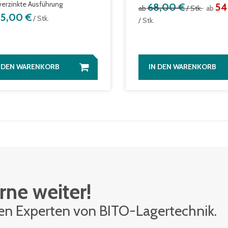
verzinkte Ausführung
68,00 €
54
ab
/ Stk.
ab
85,00 €
/ Stk.
/ Stk.
N DEN WARENKORB
IN DEN WARENKORB
rne weiter!
den Ex­per­ten von BITO-La­ger­tech­nik.