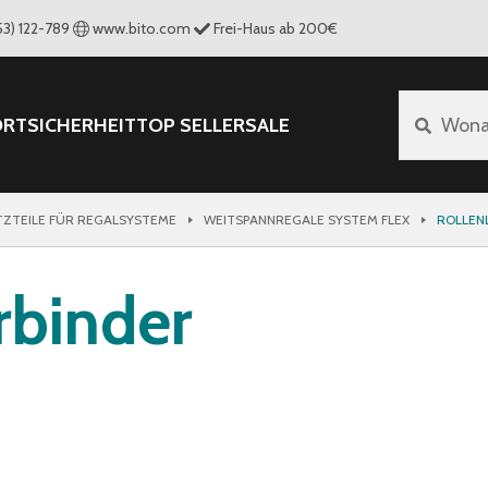
53) 122-789
www.bito.com
Frei-Haus ab 200€
ORT
SICHERHEIT
TOP SELLER
SALE
Wona
TZTEILE FÜR REGALSYSTEME
WEITSPANNREGALE SYSTEM FLEX
ROLLEN
rbinder