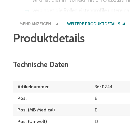
wird, ist dies im Vorfeld mit BITO abzusti
verbindet die Rollenleistenprofile unterein
Stoßverbindung für lange Kanäle
MEHR ANZEIGEN
WEITERE PRODUKTDETAILS
3 Achsen verhindern das Zusammendrücken
Produktdetails
inklusive Befestigungsmaterial + Achsen
Technische Daten
Artikelnummer
36-11244
Pos.
E
Pos. (MB Medical)
E
Pos. (Umwelt)
D