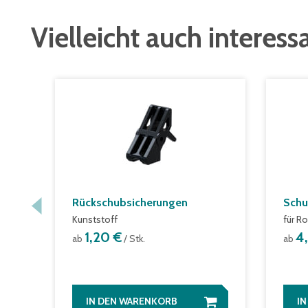
Vielleicht auch interess
Rückschubsicherungen
Schu
Kunststoff
für Ro
1,20 €
4
ab
/ Stk.
ab
IN DEN WARENKORB
I