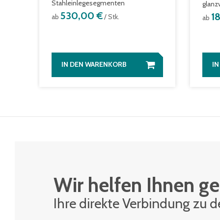
Stahleinlegesegmenten
glanz
530,00 €
1
ab
/ Stk.
ab
IN DEN WARENKORB
I
Wir helfen Ihnen ge
Ihre di­rek­te Ver­bin­dung zu 