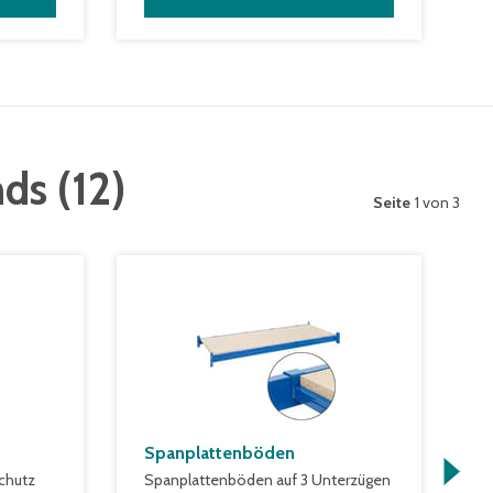
nds
(
12
)
Seite
1 von 3
Spanplattenböden
K
chutz
Spanplattenböden auf 3 Unterzügen
z