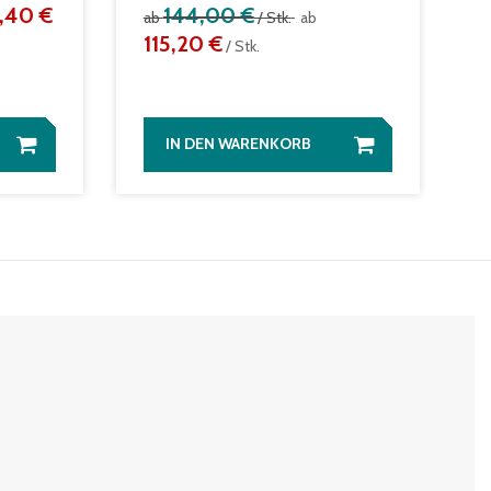
,40 €
144,00 €
ab
/ Stk.
ab
a
115,20 €
/ Stk.
IN DEN WARENKORB