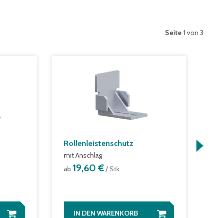
Seite
1 von 3
Rollenleistenschutz
R
mit Anschlag
o
19,60 €
ab
/ Stk.
a
IN DEN WARENKORB