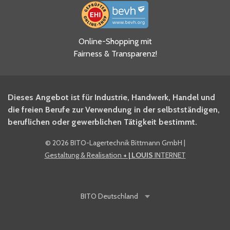
Ja, ich habe die
Online-Shopping mit
Datenschutzhinweise gelesen
Fairness & Transparenz!
und akzeptiere diese.
*
Ja, ich möchte mich für den
Dieses Angebot ist für Industrie, Handwerk, Handel und
BITO Newsletter Fachwissen
die freien Berufe zur Verwendung in der selbstständigen,
Intralogistiker anmelden.
beruflichen oder gewerblichen Tätigkeit bestimmt.
©
2026 BITO-Lagertechnik Bittmann GmbH
|
Ja, ich möchte mich für den
Gestaltung & Realisation
+ | LOUIS
INTERNET
BITO Shop-Newsletter
anmelden und keine Aktionen
und Rabatte mehr verpassen.
BITO
Deutschland
Anti-Robot Verification
Click to start verification