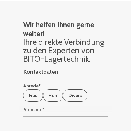
Wir helfen Ihnen gerne
weiter!
Ihre di­rek­te Ver­bin­dung
zu den Ex­per­ten von
BITO-La­ger­tech­nik.
Kontaktdaten
Anrede
*
Frau
Herr
Divers
Vorname
*